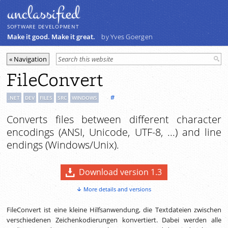
unclassiﬁed
SOFTWARE DEVELOPMENT
Make it good. Make it great.
by Yves Goergen
FileConvert
#
.NET
DEV
FILES
SRC
WINDOWS
Converts files between different character
encodings (ANSI, Unicode, UTF-8, ...) and line
endings (Windows/Unix).
Download version 1.3
More details and versions
FileConvert ist eine kleine Hilfsanwendung, die Textdateien zwischen
verschiedenen Zeichenkodierungen konvertiert. Dabei werden alle