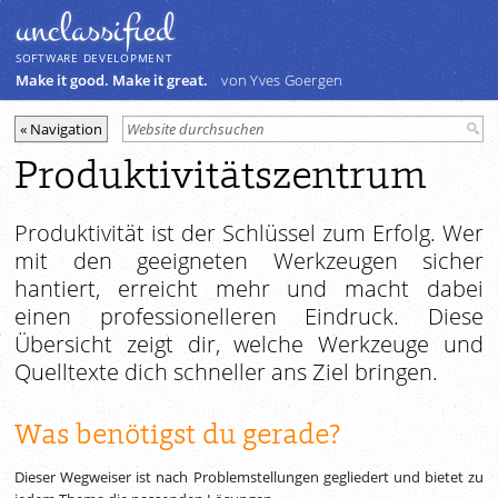
unclassiﬁed
SOFTWARE DEVELOPMENT
Make it good. Make it great.
von Yves Goergen
Produktivitätszentrum
Produktivität ist der Schlüssel zum Erfolg. Wer
mit den geeigneten Werkzeugen sicher
hantiert, erreicht mehr und macht dabei
einen professionelleren Eindruck. Diese
Übersicht zeigt dir, welche Werkzeuge und
Quell­texte
dich schneller ans Ziel bringen.
Was benötigst du gerade?
Dieser Wegweiser ist nach Problemstellungen gegliedert und bietet zu