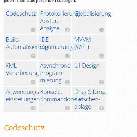
jedem Thema die passenden Lösungen.
Codeschutz
Protokollierung,
Globalisierung
Absturz-
Analyse
Build-
IDE-
MVVM
Automatisierung
Optimierung
(WPF)
XML-
Asynchrone
UI-Design
Verarbeitung
Program­
mierung
Anwendungs­
Konsole,
Drag & Drop
,
einstellungen
Kommandozeile
Zwischen­
ablage
Codeschutz