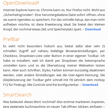
OpenDownload²
Internet Explorer kann es. Chrome kann es. Nur Firefox nicht. Wohl aus
„Sicherheitsgründen“. Eine heruntergeladene Datei sofort öffnen, ohne
sie zuerst irgendwo zu speichern. Für das schnelle Setup, das man nicht
aufheben möchte, ist diese Erweiterung ideal: Sie bietet den kleinen
Knopf, der nochmal etwas Zeit und Speicherplatz spart. –
Download
PrefBar
Es sieht nicht besonders hübsch aus, bietet dafür aber sehr (!)
schnellen Zugriff auf nahezu beliebige Browsereinstellungen, per
Checkbox, Dropdown-Liste oder Button in einer eigenen Toolbar. Ich
habe es installiert, weil ich damit per Dropdown die Seitensprache
umstellen kann und so die Übersetzung meiner Webseiten testen
kann. Aber auch Schriften, Styles, Farben können kurzzeitig deaktiviert
werden, oder andere Einstellungen wie die User-Agent-Kennung. Die
(De)Aktivierung der Toolbar geht schnell mit F8 (ähnlich dem Hotkey
F12 für Firebug). Alle Controls sind frei konfigurierbar. –
Download
SmartSearch
Was bedeutet dieses Wort nochmal? Also erstmal markieren, kopieren,
eine geeignete Suchmaschine im neuen Tab öffnen, klicken, einfügen –