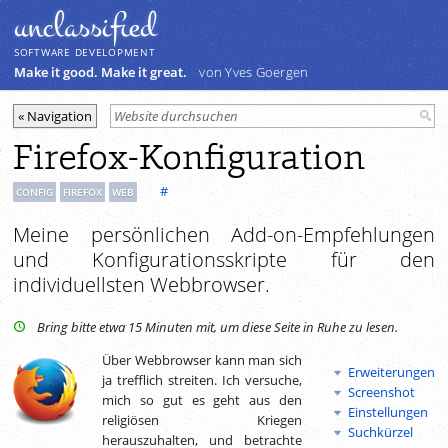
unclassiﬁed
SOFTWARE DEVELOPMENT
Make it good. Make it great.
von Yves Goergen
Firefox-Konfiguration
#
CONFIG
FIREFOX
WEB
Meine persönlichen Add-on-Empfehlungen
und Konfigurationsskripte für den
individuellsten Webbrowser.
Bring bitte etwa 15 Minuten mit, um diese Seite in Ruhe zu lesen.
Über Webbrowser kann man sich
Erweiterungen
ja trefflich streiten. Ich versuche,
Screenshot
mich so gut es geht aus den
Einstellungen
religiösen Kriegen
Suchkürzel
herauszuhalten, und betrachte