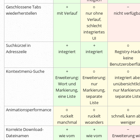
Geschlossene Tabs
+
○
−
wiederherstellen
mit Verlauf
nur ohne
nicht verfügb
Verlauf,
schlecht
integriertes
UI
Suchkürzel in
+
+
○
Adresszeile
integriert
integriert
Registry-Hack
keine
Benutzeroberfl
Kontextmenü-Suche
+
○
○
Erweiterung:
Erweiterung:
integriert abe
Wort und
nur
unübersichtlic
Markierung,
Markierung,
nur Markierun
eine Liste
separate
separate List
Liste
Animationsperformance
○
○
○
ruckelt
ruckelt
schnell, kann a
manchmal
woanders
weniger
Korrekte Download-
+
+
−
Dateinamen
wie vom
wie vom
Erweiterung wi