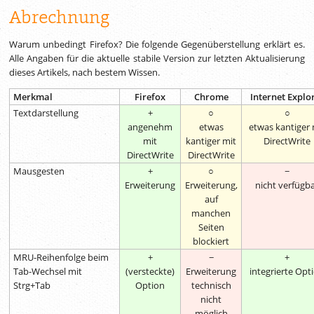
Abrechnung
Warum unbedingt Firefox? Die folgende Gegenüberstellung erklärt es.
Alle Angaben für die aktuelle stabile Version zur letzten Aktualisierung
dieses Artikels, nach bestem Wissen.
Merkmal
Firefox
Chrome
Internet Explo
Textdarstellung
+
○
○
angenehm
etwas
etwas kantiger 
mit
kantiger mit
DirectWrite
DirectWrite
DirectWrite
Mausgesten
+
○
−
Erweiterung
Erweiterung,
nicht verfügb
auf
manchen
Seiten
blockiert
MRU-Reihenfolge beim
+
−
+
Tab-Wechsel mit
(versteckte)
Erweiterung
integrierte Opt
Strg+Tab
Option
technisch
nicht
möglich