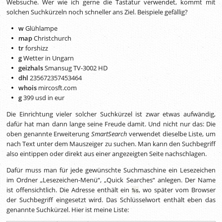
Websuche. Wer wie ich gerne die Tastatur verwendet, kommt mit
solchen Suchkürzeln noch schneller ans Ziel. Beispiele gefällig?
w
Glühlampe
map
Christchurch
tr
forshizz
g
Wetter in Ungarn
geizhals
Smansug TV-3002 HD
dhl
235672357453464
whois
mircosft.com
g
399 usd in eur
Die Einrichtung vieler solcher Suchkürzel ist zwar etwas aufwändig,
dafür hat man dann lange seine Freude damit. Und nicht nur das: Die
oben genannte Erweiterung
SmartSearch
verwendet dieselbe Liste, um
nach Text unter dem Mauszeiger zu suchen. Man kann den Suchbegriff
also eintippen oder direkt aus einer angezeigten Seite nachschlagen.
Dafür muss man für jede gewünschte Suchmaschine ein Lesezeichen
im Ordner „Lesezeichen-Menü“, „Quick Searches“ anlegen. Der Name
ist offensichtlich. Die Adresse enthält ein
, wo später vom Browser
%s
der Suchbegriff eingesetzt wird. Das Schlüsselwort enthält eben das
genannte Suchkürzel. Hier ist meine Liste: