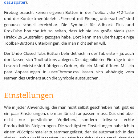
dazu später
).
Firebug braucht keinen eigenen Button in der Toolbar, die F12-Taste
und der Kontextmenübefehl „Element mit Firebug untersuchen“ sind
genauso schnell erreichbar. Die Symbole für Adblock Plus und
ProxTube brauche ich so selten, dass ich sie ins große Menu (seit
Firefox 29 „Australis“) gezogen habe. Dort kann man überhaupt einige
Toolbar-Buttons unterbringen, die man nicht sehen will.
Der Undo Closed Tabs Button befindet sich in der Tableiste – ja, auch
dort lassen sich Toolbuttons ablegen. Die abgebildeten Einträge in der
Lesezeichenleiste sind übrigens Ordner, die ein Menü öffnen. Mit ein
paar Anpassungen in userChrome.css lassen sich abhängig vom
Namen des Ordners auch die Symbole austauschen.
Einstellungen
Wie in jeder Anwendung, die man nicht selbst geschrieben hat, gibt es
ein paar Einstellungen, die man für sich anpassen muss. Das sind aber
nicht nur persönliche Vorlieben, sondern teilweise echte
Produktivitäts-Steigerungen. Die wichtigsten Einstellungen habe ich in
einem VBScript-Installer zusammengefasst, der sie automatisch in das
aktive Firefox-Profil integriert. VBScript hat dabei den Vorteil, dass der