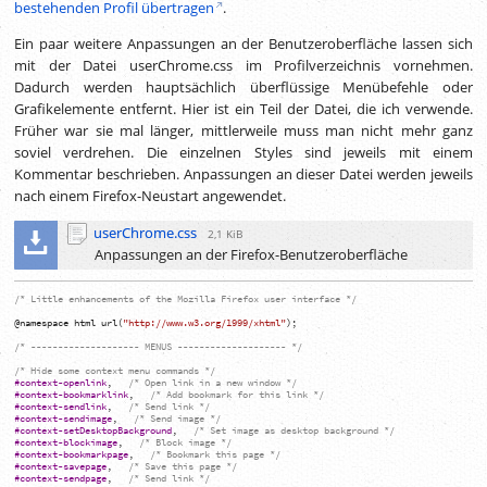
bestehenden Profil übertragen
.
Ein paar weitere Anpassungen an der Benutzeroberfläche lassen sich
mit der Datei userChrome.css im Profilverzeichnis vornehmen.
Dadurch werden hauptsächlich überflüssige Menübefehle oder
Grafikelemente entfernt. Hier ist ein Teil der Datei, die ich verwende.
Früher war sie mal länger, mittlerweile muss man nicht mehr ganz
soviel verdrehen. Die einzelnen Styles sind jeweils mit einem
Kommentar beschrieben. Anpassungen an dieser Datei werden jeweils
nach einem Firefox-Neustart angewendet.
userChrome.css
2,1 KiB
Anpassungen an der Firefox-Benutzeroberfläche
/* Little enhancements of the Mozilla Firefox user interface */
@namespace
html
url
(
"http://www.w3.org/1999/xhtml"
)
;
/* -------------------- MENUS -------------------- */
/* Hide some context menu commands */
#context-openlink
,
/* Open link in a new window */
#context-bookmarklink
,
/* Add bookmark for this link */
#context-sendlink
,
/* Send link */
#context-sendimage
,
/* Send image */
#context-setDesktopBackground
,
/* Set image as desktop background */
#context-blockimage
,
/* Block image */
#context-bookmarkpage
,
/* Bookmark this page */
#context-savepage
,
/* Save this page */
#context-sendpage
,
/* Send link */