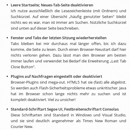
Leere Startseite; Neues-Tab-Seite deaktivieren
Ich nutze ausschließlich die Lesezeichenleiste (mit Ordnern) und
Suchkürzel. Auf einer Übersicht „häufig genutzter Seiten“ bleibt
nichts wo es war, man ist immer am Suchen. Nützliche Suchkürzel
sind unten auf dieser Seite beschrieben.
Fenster und Tabs der letzten Sitzung wiederherstellen
Tabs bleiben bei mir durchaus mal länger offen, bis ich dazu
komme, die Seite zu lesen. Durch einen Browser-Neustart darf hier
nichts verloren gehen. Dazu lässt man den Browser am besten
immer laufen und verwendet bei Bedarf die Erweiterung „Last Tab
Close Button“.
Plugins auf Nachfragen eingestellt oder deaktiviert
Browser-Plugins sind mega-out. HTML5 hat sie (fast) alle abgelöst.
So werden auch Flash-Sicherheitsprobleme etwas unkritischer. Java
hat im Browser schon lange nichts mehr zu suchen und ist
komplett deaktiviert. Viel zu unsicher!
Standard-Schriftart Segoe UI, Festbreitenschriftart Consolas
Diese Schriftarten sind Standard in Windows und Visual Studio,
und sie sind deutlich angenehmer als
Times New Roman
und
Courier New.