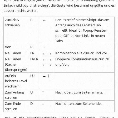
Einfach wild „durchstreichen“, die Geste wird bestimmt ungültig und es
passiert nichts weiter.
←
Zurück &
L
Benutzerdefiniertes Skript, das am
schließen
Anfang auch das Fenster/Tab
schließt. Ideal für Popup-Fenster
oder Öffnen von Links in neuen
Tabs.
→
Vor
R
← →
Neu laden
LR
Kombination aus Zurück und Vor.
← →
Neu laden
LRLR
Doppelte Kombination aus Zurück
← →
(Cache
und Vor.
überspringen)
← ↑
Auf ein
LU
höheres Level
wechseln
↑
Zum Anfang
U
Nach oben, zum Seitenanfang.
scrollen
↓
Zum Ende
D
Nach unten, zum Seitenende.
scrollen
Hier ist das benutzerdefinierte Skript für die Aktion „Zurück &