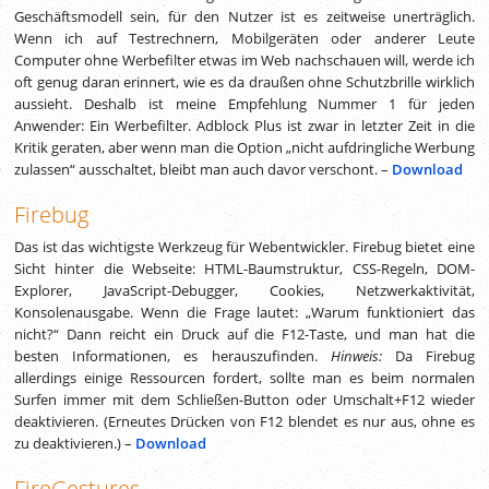
Geschäftsmodell sein, für den Nutzer ist es zeitweise unerträglich.
Wenn ich auf Testrechnern, Mobilgeräten oder anderer Leute
Computer ohne Werbefilter etwas im Web nachschauen will, werde ich
oft genug daran erinnert, wie es da draußen ohne Schutzbrille wirklich
aussieht. Deshalb ist meine Empfehlung Nummer 1 für jeden
Anwender: Ein Werbefilter. Adblock Plus ist zwar in letzter Zeit in die
Kritik geraten, aber wenn man die Option „nicht aufdringliche Werbung
zulassen“ ausschaltet, bleibt man auch davor verschont. –
Download
Firebug
Das ist das wichtigste Werkzeug für Webentwickler. Firebug bietet eine
Sicht hinter die Webseite: HTML-Baumstruktur, CSS-Regeln, DOM-
Explorer, JavaScript-Debugger, Cookies, Netzwerkaktivität,
Konsolenausgabe. Wenn die Frage lautet: „Warum funktioniert das
nicht?“ Dann reicht ein Druck auf die F12-Taste, und man hat die
besten Informationen, es herauszufinden.
Hinweis:
Da Firebug
allerdings einige Ressourcen fordert, sollte man es beim normalen
Surfen immer mit dem Schließen-Button oder Umschalt+F12 wieder
deaktivieren. (Erneutes Drücken von F12 blendet es nur aus, ohne es
zu deaktivieren.) –
Download
FireGestures