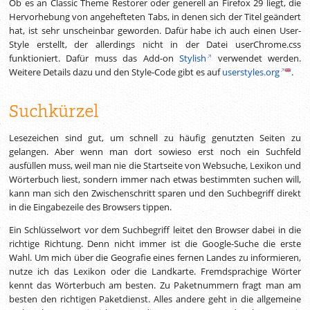
Ob es an Classic Theme Restorer oder generell an Firefox 29 liegt, die
/* Remove UCTB's drop down marker, use right-click instead */
Hervorhebung von angehefteten Tabs, in denen sich der Titel geändert
toolbarbutton
#uctb-toolbar-button
dropmarker
{
hat, ist sehr unscheinbar geworden. Dafür habe ich auch einen User-
display
:
none
!important
;
}
Style erstellt, der allerdings nicht in der Datei userChrome.css
funktioniert. Dafür muss das Add-on
Stylish
verwendet werden.
Weitere Details dazu und den Style-Code gibt es auf
userstyles.org
.
Suchkürzel
Lesezeichen sind gut, um schnell zu häufig genutzten Seiten zu
gelangen. Aber wenn man dort sowieso erst noch ein Suchfeld
ausfüllen muss, weil man nie die Startseite von Websuche, Lexikon und
Wörterbuch liest, sondern immer nach etwas bestimmten suchen will,
kann man sich den Zwischenschritt sparen und den Suchbegriff direkt
in die Eingabezeile des Browsers tippen.
Ein Schlüsselwort vor dem Suchbegriff leitet den Browser dabei in die
richtige Richtung. Denn nicht immer ist die Google-Suche die erste
Wahl. Um mich über die Geografie eines fernen Landes zu informieren,
nutze ich das Lexikon oder die Landkarte. Fremdsprachige Wörter
kennt das Wörterbuch am besten. Zu Paketnummern fragt man am
besten den richtigen Paketdienst. Alles andere geht in die allgemeine