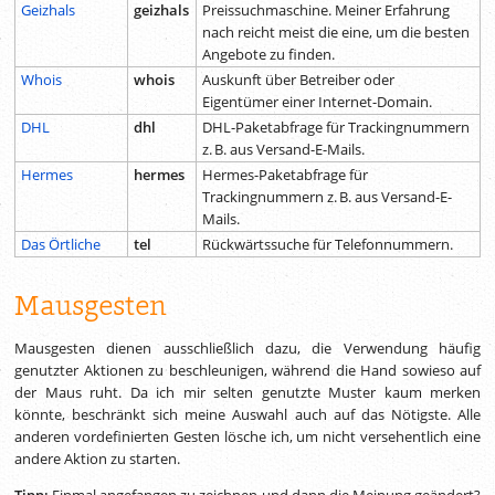
Geizhals
geizhals
Preissuchmaschine. Meiner Erfahrung
nach reicht meist die eine, um die besten
Angebote zu finden.
Whois
whois
Auskunft über Betreiber oder
Eigentümer einer Internet-Domain.
DHL
dhl
DHL-Paketabfrage für Trackingnummern
z. B.
aus Versand-E-Mails.
Hermes
hermes
Hermes-Paketabfrage für
Trackingnummern
z. B.
aus Versand-E-
Mails.
Das Örtliche
tel
Rückwärtssuche für Telefonnummern.
Mausgesten
Mausgesten dienen ausschließlich dazu, die Verwendung häufig
genutzter Aktionen zu beschleunigen, während die Hand sowieso auf
der Maus ruht. Da ich mir selten genutzte Muster kaum merken
könnte, beschränkt sich meine Auswahl auch auf das Nötigste. Alle
anderen vordefinierten Gesten lösche ich, um nicht versehentlich eine
andere Aktion zu starten.
Tipp:
Einmal angefangen zu zeichnen und dann die Meinung geändert?