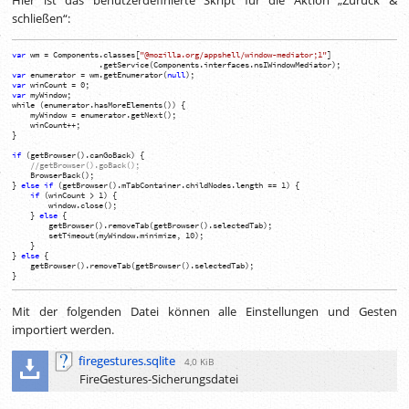
schließen“:
var
wm
=
Components.
classes
[
"@mozilla.org/appshell/window-mediator;1"
]
.
getService
(
Components.
interfaces
.
nsIWindowMediator
)
;
var
enumerator
=
wm.
getEnumerator
(
null
)
;
var
winCount
=
0
;
var
myWindow
;
while
(
enumerator.
hasMoreElements
(
)
)
{
myWindow
=
enumerator.
getNext
(
)
;
winCount
++;
}
if
(
getBrowser
(
)
.
canGoBack
)
{
//getBrowser().goBack();
BrowserBack
(
)
;
}
else
if
(
getBrowser
(
)
.
mTabContainer
.
childNodes
.
length
==
1
)
{
if
(
winCount
>
1
)
{
window.
close
(
)
;
}
else
{
getBrowser
(
)
.
removeTab
(
getBrowser
(
)
.
selectedTab
)
;
setTimeout
(
myWindow.
minimize
,
10
)
;
}
}
else
{
getBrowser
(
)
.
removeTab
(
getBrowser
(
)
.
selectedTab
)
;
}
Mit der folgenden Datei können alle Einstellungen und Gesten
importiert werden.
firegestures.sqlite
4,0 KiB
FireGestures-Sicherungsdatei