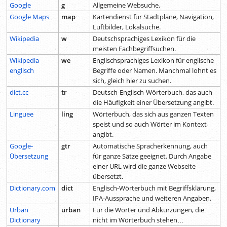
Google
g
Allgemeine Websuche.
Google Maps
map
Kartendienst für Stadtpläne, Navigation,
Luftbilder, Lokalsuche.
Wikipedia
w
Deutschsprachiges Lexikon für die
meisten Fachbegriffsuchen.
Wikipedia
we
Englischsprachiges Lexikon für englische
englisch
Begriffe oder Namen. Manchmal lohnt es
sich, gleich hier zu suchen.
dict.cc
tr
Deutsch-Englisch-Wörterbuch, das auch
die Häufigkeit einer Übersetzung angibt.
Linguee
ling
Wörterbuch, das sich aus ganzen Texten
speist und so auch Wörter im Kontext
angibt.
Google-
gtr
Automatische Spracherkennung, auch
Übersetzung
für ganze Sätze geeignet. Durch Angabe
einer URL wird die ganze Webseite
übersetzt.
Dictionary.com
dict
Englisch-Wörterbuch mit Begriffsklärung,
IPA-Aussprache und weiteren Angaben.
Urban
urban
Für die Wörter und Abkürzungen, die
Dictionary
nicht im Wörterbuch stehen…