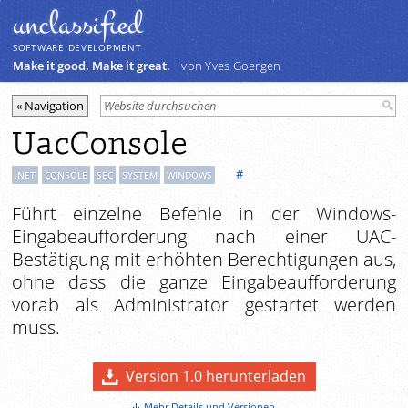
unclassiﬁed
SOFTWARE DEVELOPMENT
Make it good. Make it great.
von Yves Goergen
UacConsole
#
.NET
CONSOLE
SEC
SYSTEM
WINDOWS
Führt einzelne Befehle in der Windows-
Eingabeaufforderung nach einer UAC-
Bestätigung mit erhöhten Berechtigungen aus,
ohne dass die ganze Eingabeaufforderung
vorab als Administrator gestartet werden
muss.
Version 1.0 herunterladen
Mehr Details und Versionen