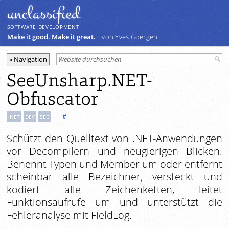
unclassiﬁed
SOFTWARE DEVELOPMENT
Make it good. Make it great.
von Yves Goergen
SeeUnsharp .NET-
Obfuscator
#
.NET
DEV
SEC
Schützt den Quelltext von .NET-Anwendungen
vor Decompilern und neugierigen Blicken.
Benennt Typen und Member um oder entfernt
scheinbar alle Bezeichner, versteckt und
kodiert alle Zeichenketten, leitet
Funktionsaufrufe um und unterstützt die
Fehleranalyse mit FieldLog.