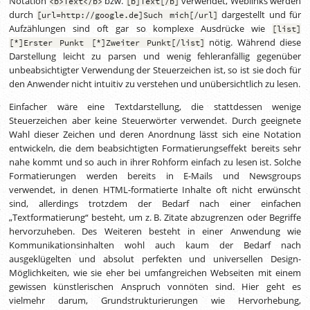
Notation
bzw.
verwendet, Weblinks werden
<b>Text</b>
[b]Text[/b]
durch
dargestellt und für
[url=http://google.de]Such mich[/url]
Aufzählungen sind oft gar so komplexe Ausdrücke wie
[list]
nötig. Während diese
[*]Erster Punkt [*]Zweiter Punkt[/list]
Darstellung leicht zu parsen und wenig fehleranfällig gegenüber
unbeabsichtigter Verwendung der Steuerzeichen ist, so ist sie doch für
den Anwender nicht intuitiv zu verstehen und unübersichtlich zu lesen.
Einfacher wäre eine Textdarstellung, die stattdessen wenige
Steuerzeichen aber keine Steuerwörter verwendet. Durch geeignete
Wahl dieser Zeichen und deren Anordnung lässt sich eine Notation
entwickeln, die dem beabsichtigten Formatierungseffekt bereits sehr
nahe kommt und so auch in ihrer Rohform einfach zu lesen ist. Solche
Formatierungen werden bereits in E-Mails und Newsgroups
verwendet, in denen HTML-formatierte Inhalte oft nicht erwünscht
sind, allerdings trotzdem der Bedarf nach einer einfachen
„Textformatierung“ besteht, um
z. B.
Zitate abzugrenzen oder Begriffe
hervorzuheben. Des Weiteren besteht in einer Anwendung wie
Kommunikationsinhalten wohl auch kaum der Bedarf nach
ausgeklügelten und absolut perfekten und universellen Design-
Möglichkeiten, wie sie eher bei umfangreichen Webseiten mit einem
gewissen künstlerischen Anspruch vonnöten sind. Hier geht es
vielmehr darum, Grundstrukturierungen wie Hervorhebung,