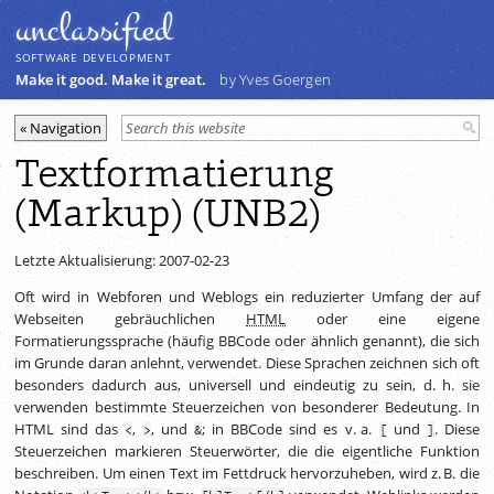
unclassiﬁed
SOFTWARE DEVELOPMENT
Make it good. Make it great.
by Yves Goergen
Textformatierung
(Markup) (UNB2)
Letzte Aktualisierung: 2007-02-23
Oft wird in Webforen und Weblogs ein reduzierter Umfang der auf
Webseiten gebräuchlichen
HTML
oder eine eigene
Formatierungssprache (häufig BBCode oder ähnlich genannt), die sich
im Grunde daran anlehnt, verwendet. Diese Sprachen zeichnen sich oft
besonders dadurch aus, universell und eindeutig zu sein,
d. h.
sie
verwenden bestimmte Steuerzeichen von besonderer Bedeutung. In
HTML sind das
,
, und
; in BBCode sind es
v. a.
und
. Diese
<
>
&
[
]
Steuerzeichen markieren Steuerwörter, die die eigentliche Funktion
beschreiben. Um einen Text im Fettdruck hervorzuheben, wird
z. B.
die