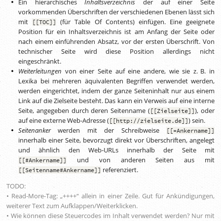
Ein hierarchisches
Inhaltsverzeichnis
der auf einer Seite
vorkommenden Überschriften der verschiedenen Ebenen lässt sich
mit
(für Table Of Contents) einfügen. Eine geeignete
[[TOC]]
Position für ein Inhaltsverzeichnis ist am Anfang der Seite oder
nach einem einführenden Absatz, vor der ersten Überschrift. Von
technischer Seite wird diese Position allerdings nicht
eingeschränkt.
Weiterleitungen
von einer Seite auf eine andere, wie sie
z. B.
in
Lexika bei mehreren äquivalenten Begriffen verwendet werden,
werden eingerichtet, indem der ganze Seiteninhalt nur aus einem
Link auf die Zielseite besteht. Das kann ein Verweis auf eine interne
Seite, angegeben durch deren Seitenname (
), oder
[[Zielseite]]
auf eine externe Web-Adresse (
) sein.
[[http://zielseite.de]]
Seitenanker
werden mit der Schreibweise
[[=Ankername]]
innerhalb einer Seite, bevorzugt direkt vor Überschriften, angelegt
und ähnlich den Web-URLs innerhalb der Seite mit
und von anderen Seiten aus mit
[[#Ankername]]
referenziert.
[[Seitenname#Ankername]]
TODO:
• Read-More-Tag: „++++“ allein in einer Zeile. Gut für Ankündigungen,
weiterer Text zum Aufklappen/Weiterklicken.
• Wie können diese Steuercodes im Inhalt verwendet werden? Nur mit