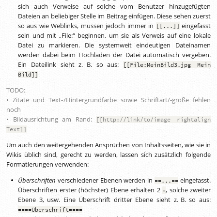
sich auch Verweise auf solche vom Benutzer hinzugefügten
Dateien an beliebiger Stelle im Beitrag einfügen. Diese sehen zuerst
so aus wie Weblinks, müssen jedoch immer in
eingefasst
[[...]]
sein und mit „File:“ beginnen, um sie als Verweis auf eine lokale
Datei zu markieren. Die systemweit eindeutigen Dateinamen
werden dabei beim Hochladen der Datei automatisch vergeben.
Ein Dateilink sieht
z. B.
so aus:
[[File:MeinBild3.jpg Mein
Bild]]
TODO:
• Zitate und Text-/Hintergrundfarbe sowie Schriftart/-größe fehlen
noch
• Bildausrichtung am Rand:
[[http://link/to/image rightalign
Text]]
Um auch den weitergehenden Ansprüchen von Inhaltsseiten, wie sie in
Wikis üblich sind, gerecht zu werden, lassen sich zusätzlich folgende
Formatierungen verwenden:
Überschriften
verschiedener Ebenen werden in
eingefasst.
==...==
Überschriften erster (höchster) Ebene erhalten 2
, solche zweiter
=
Ebene 3, usw. Eine Überschrift dritter Ebene sieht
z. B.
so aus:
====Überschrift====