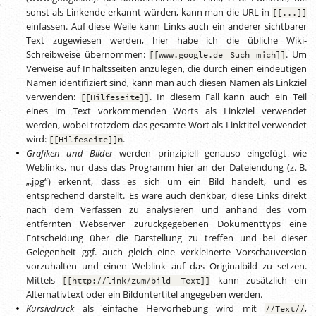
sonst als Linkende erkannt würden, kann man die URL in
[[...]]
einfassen. Auf diese Weile kann Links auch ein anderer sichtbarer
Text zugewiesen werden, hier habe ich die übliche Wiki-
Schreibweise übernommen:
. Um
[[www.google.de Such mich]]
Verweise auf Inhaltsseiten anzulegen, die durch einen eindeutigen
Namen identifiziert sind, kann man auch diesen Namen als Linkziel
verwenden:
. In diesem Fall kann auch ein Teil
[[Hilfeseite]]
eines im Text vorkommenden Worts als Linkziel verwendet
werden, wobei trotzdem das gesamte Wort als Linktitel verwendet
wird:
.
[[Hilfeseite]]n
Grafiken und Bilder
werden prinzipiell genauso eingefügt wie
Weblinks, nur dass das Programm hier an der Dateiendung (
z. B.
„.jpg“) erkennt, dass es sich um ein Bild handelt, und es
entsprechend darstellt. Es wäre auch denkbar, diese Links direkt
nach dem Verfassen zu analysieren und anhand des vom
entfernten Webserver zurückgegebenen Dokumenttyps eine
Entscheidung über die Darstellung zu treffen und bei dieser
Gelegenheit ggf. auch gleich eine verkleinerte Vorschauversion
vorzuhalten und einen Weblink auf das Originalbild zu setzen.
Mittels
kann zusätzlich ein
[[http://link/zum/bild Text]]
Alternativtext oder ein Bilduntertitel angegeben werden.
Kursivdruck
als einfache Hervorhebung wird mit
,
//Text//