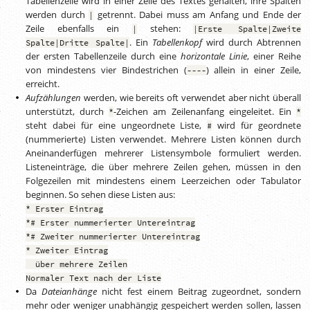
Tabellenzeile wird in einer Zeile des Textes gehalten, ihre Spalten
werden durch
getrennt. Dabei muss am Anfang und Ende der
|
Zeile ebenfalls ein
stehen:
|
|Erste Spalte|Zweite
. Ein
Tabellenkopf
wird durch Abtrennen
Spalte|Dritte Spalte|
der ersten Tabellenzeile durch eine
horizontale Linie
, einer Reihe
von mindestens vier Bindestrichen (
) allein in einer Zeile,
----
erreicht.
Aufzählungen
werden, wie bereits oft verwendet aber nicht überall
unterstützt, durch
-Zeichen am Zeilenanfang eingeleitet. Ein
*
*
steht dabei für eine ungeordnete Liste,
wird für geordnete
#
(nummerierte) Listen verwendet. Mehrere Listen können durch
Aneinanderfügen mehrerer Listensymbole formuliert werden.
Listeneinträge, die über mehrere Zeilen gehen, müssen in den
Folgezeilen mit mindestens einem Leerzeichen oder Tabulator
beginnen. So sehen diese Listen aus:
* Erster Eintrag
*# Erster nummerierter Untereintrag
*# Zweiter nummerierter Untereintrag
* Zweiter Eintrag
über mehrere Zeilen
Normaler Text nach der Liste
Da
Dateianhänge
nicht fest einem Beitrag zugeordnet, sondern
mehr oder weniger unabhängig gespeichert werden sollen, lassen