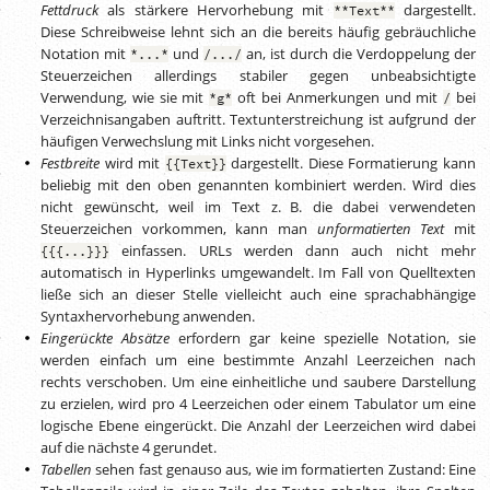
Fettdruck
als stärkere Hervorhebung mit
dargestellt.
**Text**
Diese Schreibweise lehnt sich an die bereits häufig gebräuchliche
Notation mit
und
an, ist durch die Verdoppelung der
*...*
/.../
Steuerzeichen allerdings stabiler gegen unbeabsichtigte
Verwendung, wie sie mit
oft bei Anmerkungen und mit
bei
*g*
/
Verzeichnisangaben auftritt. Textunterstreichung ist aufgrund der
häufigen Verwechslung mit Links nicht vorgesehen.
Festbreite
wird mit
dargestellt. Diese Formatierung kann
{{Text}}
beliebig mit den oben genannten kombiniert werden. Wird dies
nicht gewünscht, weil im Text
z. B.
die dabei verwendeten
Steuerzeichen vorkommen, kann man
unformatierten Text
mit
einfassen. URLs werden dann auch nicht mehr
{{{...}}}
automatisch in Hyperlinks umgewandelt. Im Fall von Quelltexten
ließe sich an dieser Stelle vielleicht auch eine sprachabhängige
Syntaxhervorhebung anwenden.
Eingerückte Absätze
erfordern gar keine spezielle Notation, sie
werden einfach um eine bestimmte Anzahl Leerzeichen nach
rechts verschoben. Um eine einheitliche und saubere Darstellung
zu erzielen, wird pro 4 Leerzeichen oder einem Tabulator um eine
logische Ebene eingerückt. Die Anzahl der Leerzeichen wird dabei
auf die nächste 4 gerundet.
Tabellen
sehen fast genauso aus, wie im formatierten Zustand: Eine