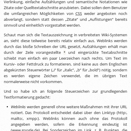
Verlinkung, einfache Aufzählungen und semantische Notationen wie
Zitate oder Quelltextabschnitte anzubieten. Dabei sollen dem Benutzer
die umfangreichen Möglichkeiten von
CSS
weder angeboten noch
abverlangt, sondern statt dessen „Zitate“ und „Auflistungen“ bereits
sinnvoll und einheitlich vorgestaltet werden.
Schaut man sich die Textauszeichnung in verbreiteten Wiki-Systemen
an, sieht diese teilweise bereits relativ einfach aus. Weblinks werden
durch das bloße Schreiben der URL gesetzt, Aufzählungen erhält man
durch der Zeile vorangestellte
und eingerückte Textabschnitte
*
schiebt man einfach ein paar Leerzeichen nach rechts. Um Text im
Kursiv- oder Fettdruck zu formatieren, sind keine aus dem Englischen
abgekürzten Steuerwörter („i“ für „italic“, „b“ für „bold“) nötig, sondern
es werden eigene Zeichen verwendet, die im übrigen Text
normalerweise nicht vorkommen.
Und so habe ich an folgende Steuerzeichen zur grundlegenden
Textformatierung gedacht:
Weblinks
werden generell ohne weitere Maßnahmen mit ihrer URL
notiert. Das Protokoll entscheidet dabei über den Linktyp (http:,
mailto:, xmpp:). Weblinks können auch ohne das Protokoll
angegeben werden, sofern die Erkennung eindeutig ist
(www.google.de). Bei Sonderzeichen im Link,
z. B.
Punkten, die