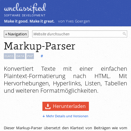
unclassiﬁed
SOFTWARE DEVELOPMENT
Make it good. Make it great.
von Yves Goergen
Markup-Parser
#
CLASS
DATA
PHP
Konvertiert Texte mit einer einfachen
Plaintext-Formatierung nach HTML. Mit
Hervorhebungen, Hyperlinks, Listen, Tabellen
und weiteren Formatmöglichkeiten.
Herunterladen
Mehr Details und Versionen
Dieser Markup-Parser übersetzt den Klartext von Beiträgen wie vom