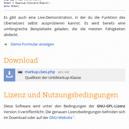
$html
=
$markup
->
Convert
(
$text
)
;
echo
$html
;
Es gibt auch eine Live-Demonstration, in der du die Funktion des
Übersetzers selbst ausprobieren kannst. Es wird bereits eine
umfangreiche Beispielseite geladen, die die meisten Fähigkeiten
abdeckt.
Demo-Formular anzeigen
Download
markup.class.php
48,5 KiB
Quelltext der UnbMarkup-Klasse
Lizenz und Nutzungsbedingungen
Diese Software wird unter den Bedingungen der
GNU-GPL-Lizenz
Version 3 veröffentlicht. Die genauen Lizenzbedingungen befinden sich
im Download oder auf der
GNU-Website
.