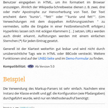
Benutzer eingegeben in HTML, um ihn formatiert im Browser
anzuzeigen. Ähnlich der Wikipedia-Schreibweise dienen
z. B.
zwei, drei
oder mehr Apostrophe zur Hervorherbung von Text. Der Text
erscheint dann ''kursiv'', '''fett''' oder ''''kursiv und fett''''. (Um
Verwechslungen mit dem doppelten Anführungszeichen " zu
vermeiden, sollte die Eingabe in einer Festbreitenschrift erfolgen.)
Hyperlinks lassen sich mit eckigen Klammern […] setzen, URLs werden
auch direkt erkannt. Auflistungen werden mit einem einfachen
Sternchen (*) für jeden Eintrag gesetzt.
Generell ist der Klartext weiterhin gut lesbar und wird nicht durch
unübersichtliche Tags wie in HTML oder BBCode versteckt. Weitere
Funktionen sind auf der
UNB2-Seite
und im
Demo-Formular
zu finden.
Kompatibilität:
Ab Version 5.0
Beispiel
Die Verwendung des Markup-Parsers ist sehr einfach. Nachdem eine
Instanz der Klasse erstellt und ggf. die Konfiguration (wie Pfadangaben)
durchgeführt wurde, wird nur ein Methodenaufruf benötigt:
$markup
=
new
UnbMarkup
(
)
;