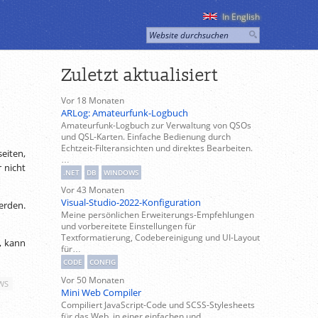
In English
Zuletzt aktualisiert
Vor 18 Monaten
ARLog: Amateurfunk-Logbuch
Amateurfunk-Logbuch zur Verwaltung von QSOs
und QSL-Karten. Einfache Bedienung durch
Echtzeit-Filteransichten und direktes Bearbeiten.
eiten,
…
 nicht
.NET
DB
WINDOWS
Vor 43 Monaten
Visual-Studio-2022-Konfiguration
erden.
Meine persönlichen Erweiterungs-Empfehlungen
und vorbereitete Einstellungen für
Textformatierung, Codebereinigung und UI-Layout
t, kann
für…
CODE
CONFIG
Vor 50 Monaten
WS
Mini Web Compiler
Compiliert JavaScript-Code und SCSS-Stylesheets
für das Web, in einer einfachen und