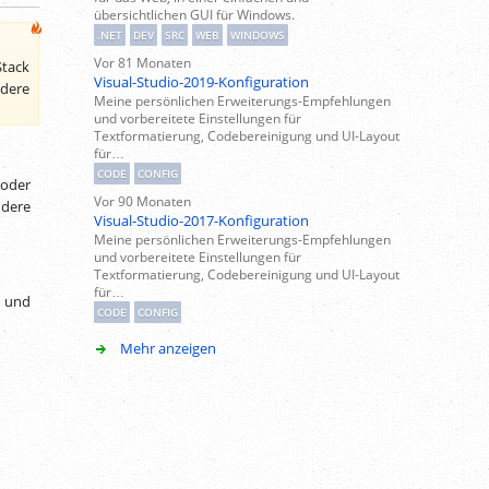
übersichtlichen GUI für Windows.
.NET
DEV
SRC
WEB
WINDOWS
Vor 81 Monaten
tack
Visual-Studio-2019-Konfiguration
ndere
Meine persönlichen Erweiterungs-Empfehlungen
und vorbereitete Einstellungen für
Textformatierung, Codebereinigung und UI-Layout
für…
CODE
CONFIG
 oder
Vor 90 Monaten
dere
Visual-Studio-2017-Konfiguration
Meine persönlichen Erweiterungs-Empfehlungen
und vorbereitete Einstellungen für
Textformatierung, Codebereinigung und UI-Layout
für…
 und
CODE
CONFIG
Mehr anzeigen