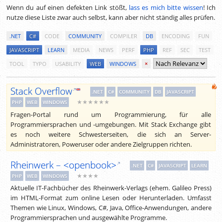
Wenn du auf einen defekten Link stößt,
lass es mich bitte wissen
! Ich
nutze diese Liste zwar auch selbst, kann aber nicht ständig alles prüfen.
.NET
C#
CODE
COMMUNITY
COMPILER
DB
ENCODING
FUN
JAVASCRIPT
LEARN
MEDIA
NEWS
PERF
PHP
REF
SEC
TEST
TOOL
TYPO
USABILITY
WEB
WINDOWS
×
Stack Overflow
.NET
C#
COMMUNITY
DB
JAVASCRIPT
★★★★★★
PHP
WEB
WINDOWS
Fragen-Portal rund um Programmierung, für alle
Programmiersprachen und -umgebungen. Mit Stack Exchange gibt
es noch weitere Schwesterseiten, die sich an Server-
Administratoren, Poweruser oder andere Zielgruppen richten.
Rheinwerk – <openbook>
.NET
C#
JAVASCRIPT
LEARN
★★★★
PHP
WEB
WINDOWS
Aktuelle IT-Fachbücher des Rheinwerk-Verlags (ehem. Galileo Press)
im HTML-Format zum online Lesen oder Herunterladen. Umfasst
Themen wie Linux, Windows, C#, Java, Office-Anwendungen, andere
Programmiersprachen und ausgewählte Programme.