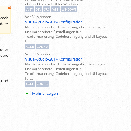
übersichtlichen GUI für Windows.
.NET
DEV
SRC
WEB
WINDOWS
Vor 81 Monaten
tack
Visual-Studio-2019-Konfiguration
ndere
Meine persönlichen Erweiterungs-Empfehlungen
und vorbereitete Einstellungen für
Textformatierung, Codebereinigung und UI-Layout
für…
CODE
CONFIG
 oder
Vor 90 Monaten
dere
Visual-Studio-2017-Konfiguration
Meine persönlichen Erweiterungs-Empfehlungen
und vorbereitete Einstellungen für
Textformatierung, Codebereinigung und UI-Layout
für…
 und
CODE
CONFIG
Mehr anzeigen