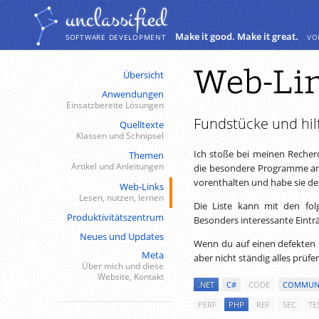
Navigation
Inhalt
unclassiﬁed
Make it good. Make it great.
vo
SOFTWARE DEVELOPMENT
Web-Li
Übersicht
Anwendungen
Einsatzbereite Lösungen
Fundstücke und hil
Quelltexte
Klassen und Schnipsel
Ich stoße bei meinen Recher
Themen
Artikel und Anleitungen
die besondere Programme anb
vorenthalten und habe sie desh
Web-Links
Lesen, nutzen, lernen
Die Liste kann mit den fol
Produktivitätszentrum
Besonders interessante Eintr
Neues und Updates
Wenn du auf einen defekten 
Meta
aber nicht ständig alles prüfe
Über mich und diese
Website, Kontakt
.NET
C#
CODE
COMMUN
PERF
PHP
REF
SEC
TE