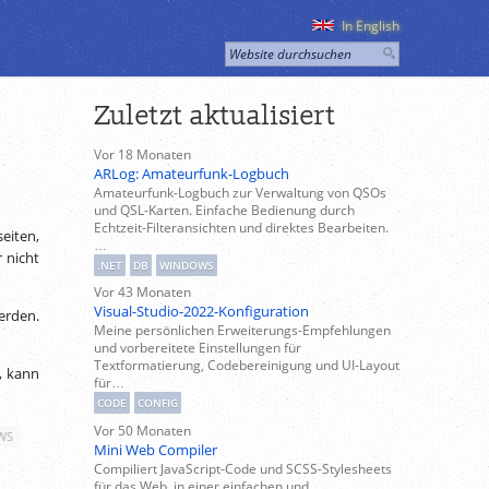
In English
Zuletzt aktualisiert
Vor 18 Monaten
ARLog: Amateurfunk-Logbuch
Amateurfunk-Logbuch zur Verwaltung von QSOs
und QSL-Karten. Einfache Bedienung durch
Echtzeit-Filteransichten und direktes Bearbeiten.
eiten,
…
 nicht
.NET
DB
WINDOWS
Vor 43 Monaten
Visual-Studio-2022-Konfiguration
erden.
Meine persönlichen Erweiterungs-Empfehlungen
und vorbereitete Einstellungen für
Textformatierung, Codebereinigung und UI-Layout
t, kann
für…
CODE
CONFIG
Vor 50 Monaten
WS
Mini Web Compiler
Compiliert JavaScript-Code und SCSS-Stylesheets
für das Web, in einer einfachen und