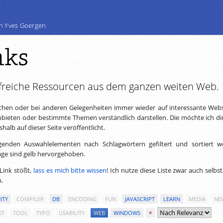
n Yves Goergen
nks
freiche Ressourcen aus dem ganzen weiten Web.
chen oder bei anderen Gelegenheiten immer wieder auf interessante Webs
ieten oder bestimmte Themen verständlich darstellen. Die möchte ich dir
alb auf dieser Seite veröffentlicht.
genden Auswahlelementen nach Schlagwörtern gefiltert und sortiert w
äge sind gelb hervorgehoben.
Link stößt,
lass es mich bitte wissen
! Ich nutze diese Liste zwar auch selbs
n.
ITY
COMPILER
DB
ENCODING
FUN
JAVASCRIPT
LEARN
MEDIA
NE
ST
TOOL
TYPO
USABILITY
WEB
WINDOWS
×