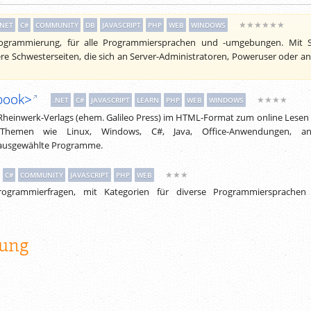
★★★★★★
.NET
C#
COMMUNITY
DB
JAVASCRIPT
PHP
WEB
WINDOWS
ogrammierung, für alle Programmiersprachen und -umgebungen. Mit S
re Schwesterseiten, die sich an Server-Administratoren, Poweruser oder a
book>
★★★★
.NET
C#
JAVASCRIPT
LEARN
PHP
WEB
WINDOWS
 Rheinwerk-Verlags (ehem. Galileo Press) im HTML-Format zum online Lesen
 Themen wie Linux, Windows, C#, Java, Office-Anwendungen, an
ausgewählte Programme.
★★★
C#
COMMUNITY
JAVASCRIPT
PHP
WEB
ogrammierfragen, mit Kategorien für diverse Programmiersprachen
ung