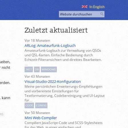
In English
Zuletzt aktualisiert
Vor 18 Monaten
ARLog: Amateurfunk-Logbuch
Amateurfunk-Logbuch zur Verwaltung von QSOs
und QSL-Karten. Einfache Bedienung durch
Echtzeit-Filteransichten und direktes Bearbeiten.
eiten,
…
 nicht
.NET
DB
WINDOWS
Vor 43 Monaten
Visual-Studio-2022-Konfiguration
erden.
Meine persönlichen Erweiterungs-Empfehlungen
und vorbereitete Einstellungen für
Textformatierung, Codebereinigung und UI-Layout
t, kann
für…
CODE
CONFIG
Vor 50 Monaten
WS
Mini Web Compiler
Compiliert JavaScript-Code und SCSS-Stylesheets
für das Web, in einer einfachen und