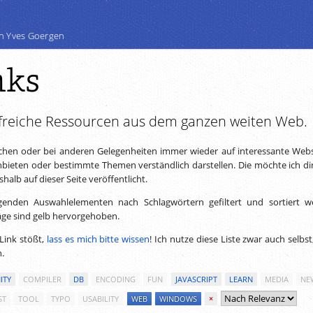
n Yves Goergen
nks
freiche Ressourcen aus dem ganzen weiten Web.
chen oder bei anderen Gelegenheiten immer wieder auf interessante Webs
ieten oder bestimmte Themen verständlich darstellen. Die möchte ich dir
alb auf dieser Seite veröffentlicht.
genden Auswahlelementen nach Schlagwörtern gefiltert und sortiert w
äge sind gelb hervorgehoben.
Link stößt,
lass es mich bitte wissen
! Ich nutze diese Liste zwar auch selbs
n.
ITY
COMPILER
DB
ENCODING
FUN
JAVASCRIPT
LEARN
MEDIA
NE
ST
TOOL
TYPO
USABILITY
WEB
WINDOWS
×