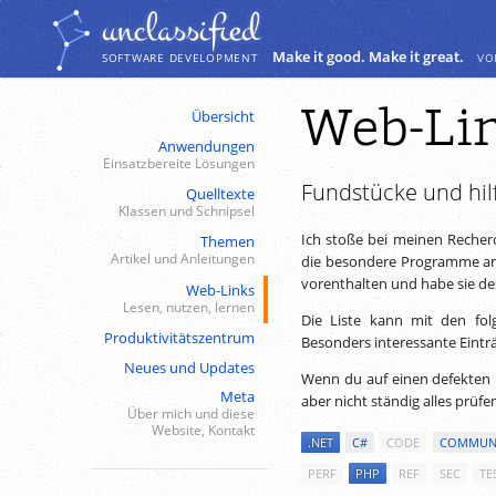
Navigation
Inhalt
unclassiﬁed
Make it good. Make it great.
vo
SOFTWARE DEVELOPMENT
Web-Li
Übersicht
Anwendungen
Einsatzbereite Lösungen
Fundstücke und hil
Quelltexte
Klassen und Schnipsel
Ich stoße bei meinen Recher
Themen
Artikel und Anleitungen
die besondere Programme anb
vorenthalten und habe sie desh
Web-Links
Lesen, nutzen, lernen
Die Liste kann mit den fol
Produktivitätszentrum
Besonders interessante Eintr
Neues und Updates
Wenn du auf einen defekten 
Meta
aber nicht ständig alles prüfe
Über mich und diese
Website, Kontakt
.NET
C#
CODE
COMMUN
PERF
PHP
REF
SEC
TE