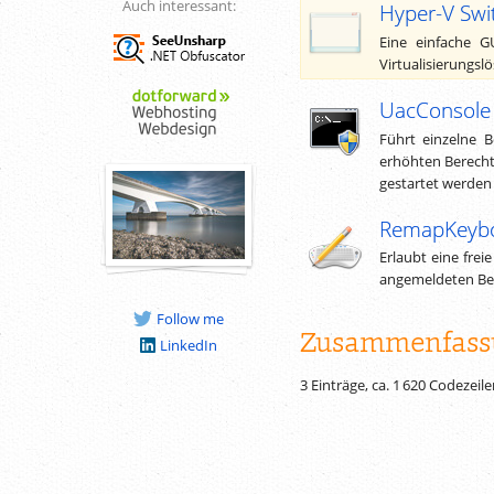
Auch interessant:
Hyper-V Swi
Eine einfache G
Virtualisierungs
UacConsole
Führt einzelne 
erhöhten Berecht
gestartet werden
RemapKeyb
Erlaubt eine fre
angemeldeten Ben
Follow me
Zusammenfass
LinkedIn
3 Einträge, ca.
1 620
Codezeile