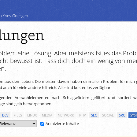
n Yves Goergen
ungen
roblem eine Lösung. Aber meistens ist es das Prob
cht bewusst ist. Lass dich doch ein wenig von me
en.
 aus dem Leben. Die meisten davon haben einmal ein Problem für mich g
auch für viele andere hilfreich. Alle sind kostenlos verfügbar.
genden Auswahlelementen nach Schlagwörtern gefiltert und sortiert w
äge sind gelb hervorgehoben.
DEV
FILES
LINUX
MEDIA
NETWORK
PHP
SEC
SOCIAL
SRC
SYS
Archivierte Inhalte