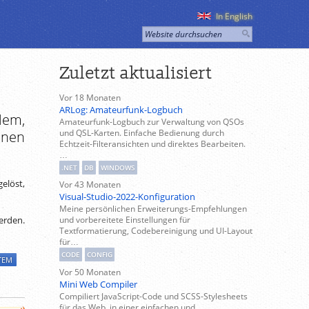
In English
Zuletzt aktualisiert
Vor 18 Monaten
ARLog: Amateurfunk-Logbuch
lem,
Amateurfunk-Logbuch zur Verwaltung von QSOs
und QSL-Karten. Einfache Bedienung durch
inen
Echtzeit-Filteransichten und direktes Bearbeiten.
…
.NET
DB
WINDOWS
elöst,
Vor 43 Monaten
Visual-Studio-2022-Konfiguration
Meine persönlichen Erweiterungs-Empfehlungen
und vorbereitete Einstellungen für
erden.
Textformatierung, Codebereinigung und UI-Layout
für…
CODE
CONFIG
TEM
Vor 50 Monaten
Mini Web Compiler
Compiliert JavaScript-Code und SCSS-Stylesheets
für das Web, in einer einfachen und