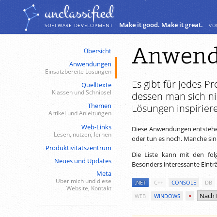
Navigation
Inhalt
unclassiﬁed
Make it good. Make it great.
vo
SOFTWARE DEVELOPMENT
Anwend
Übersicht
Anwendungen
Einsatzbereite Lösungen
Es gibt für jedes P
Quelltexte
Klassen und Schnipsel
dessen man sich ni
Themen
Lösungen inspirier
Artikel und Anleitungen
Web-Links
Diese Anwendungen entstehen
Lesen, nutzen, lernen
oder tun es noch. Manche sind 
Produktivitätszentrum
Die Liste kann mit den fol
Neues und Updates
Besonders interessante Eintr
Meta
Über mich und diese
.NET
C++
CONSOLE
DB
Website, Kontakt
WEB
WINDOWS
×