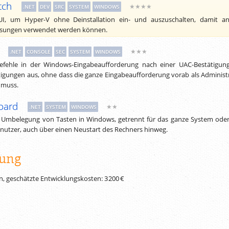
tch
★★★★
.NET
DEV
SRC
SYSTEM
WINDOWS
UI, um Hyper-V ohne Deinstallation ein- und auszuschalten, damit a
lösungen verwendet werden können.
★★★
.NET
CONSOLE
SEC
SYSTEM
WINDOWS
Befehle in der Windows-Eingabeaufforderung nach einer UAC-Bestätigun
igungen aus, ohne dass die ganze Eingabeaufforderung vorab als Administ
 muss.
oard
★★
.NET
SYSTEM
WINDOWS
ie Umbelegung von Tasten in Windows, getrennt für das ganze System ode
utzer, auch über einen Neustart des Rechners hinweg.
ung
n, geschätzte Entwicklungskosten:
3 200 €