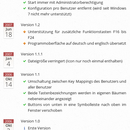
Start immer mit Administratorberechtigung
Konfiguration pro Benutzer entfernt (wird seit Windows
7 nicht mehr unterstützt)
Version 1.2
2007
Jun
Unterstützung für zusätzliche Funktionstasten F16 bis
18
F24
Programmoberfläche auf deutsch und englisch übersetzt
Version 1.1.1
2007
Jan
Dateigröße verringert (Icon nur noch einmal enthalten)
4
Version 1.1
2006
Okt
Umschaltung zwischen Key Mappings des Benutzers und
14
aller Benutzer
Beide Tastenbezeichnungen werden in eigenen Bäumen
nebeneinander angezeigt
Buttons von unten in eine Symbolleiste nach oben im
Fenster verschoben
Version 1.0
2006
Okt
Erste Version