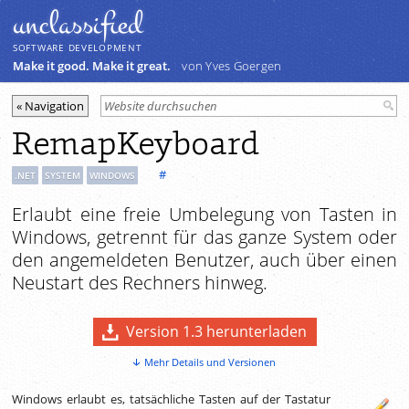
unclassiﬁed
SOFTWARE DEVELOPMENT
Make it good. Make it great.
von Yves Goergen
RemapKeyboard
#
.NET
SYSTEM
WINDOWS
Erlaubt eine freie Umbelegung von Tasten in
Windows, getrennt für das ganze System oder
den angemeldeten Benutzer, auch über einen
Neustart des Rechners hinweg.
Version 1.3 herunterladen
Mehr Details und Versionen
Windows erlaubt es, tatsächliche Tasten auf der Tastatur