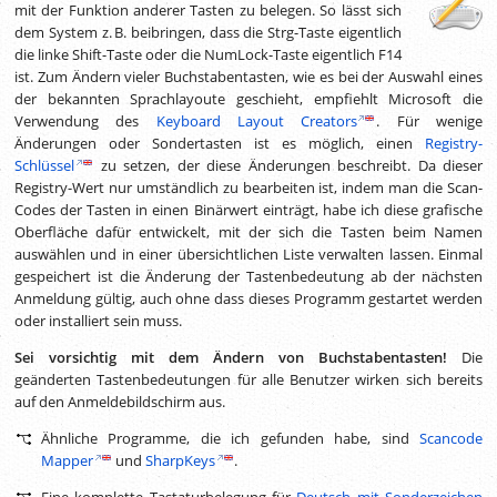
mit der Funktion anderer Tasten zu belegen. So lässt sich
dem System
z. B.
beibringen, dass die Strg-Taste eigentlich
die linke Shift-Taste oder die NumLock-Taste eigentlich F14
ist. Zum Ändern vieler Buchstabentasten, wie es bei der Auswahl eines
der bekannten Sprachlayoute geschieht, empfiehlt Microsoft die
Verwendung des
Keyboard Layout Creators
. Für wenige
Änderungen oder Sondertasten ist es möglich, einen
Registry-
Schlüssel
zu setzen, der diese Änderungen beschreibt. Da dieser
Registry-Wert nur umständlich zu bearbeiten ist, indem man die Scan-
Codes der Tasten in einen Binärwert einträgt, habe ich diese grafische
Oberfläche dafür entwickelt, mit der sich die Tasten beim Namen
auswählen und in einer übersichtlichen Liste verwalten lassen. Einmal
gespeichert ist die Änderung der Tastenbedeutung ab der nächsten
Anmeldung gültig, auch ohne dass dieses Programm gestartet werden
oder installiert sein muss.
Sei vorsichtig mit dem Ändern von Buchstabentasten!
Die
geänderten Tastenbedeutungen für alle Benutzer wirken sich bereits
auf den Anmeldebildschirm aus.
Ähnliche Programme, die ich gefunden habe, sind
Scancode
Mapper
und
SharpKeys
.
Eine komplette Tastaturbelegung für
Deutsch mit Sonderzeichen