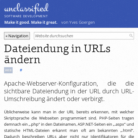
unclassiﬁed
SOFTWARE DEVELOPMENT
Make it good. Make it great.
von Yves Goergen
Dateiendung in URLs
ändern
#
WEB
Apache-Webserver-Konfiguration, die die
sichtbare Dateiendung in der URL durch URL-
Umschreibung ändert oder verbirgt.
Üblicherweise kann man in der URL bereits erkennen, mit welcher
Skriptsprache die Webseiten programmiert sind. PHP-Seiten tragen
demnach ein „.php“ in den Dateinamen, ASP.NET-Seiten ein „.aspx“ und
statische HTML-Dateien erkannt man oft am bekannten „.html“.
Dadurch beschreiben URLs aber nicht nur Identifikatoren für die