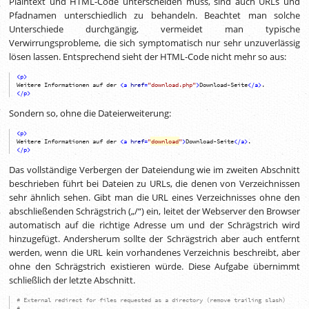
Plaintext und HTML-Code unterscheiden muss, sind auch URLs und
Pfadnamen unterschiedlich zu behandeln. Beachtet man solche
Unterschiede durchgängig, vermeidet man typische
Verwirrungsprobleme, die sich symptomatisch nur sehr unzuverlässig
lösen lassen. Entsprechend sieht der HTML-Code nicht mehr so aus:
<
p
>
Weitere Informationen auf der
<
a
href
=
"download.php"
>
Download-Seite
<
/
a
>
.
<
/
p
>
Sondern so, ohne die Dateierweiterung:
<
p
>
Weitere Informationen auf der
<
a
href
=
"
download
"
>
Download-Seite
<
/
a
>
.
<
/
p
>
Das vollständige Verbergen der Dateiendung wie im zweiten Abschnitt
beschrieben führt bei Dateien zu URLs, die denen von Verzeichnissen
sehr ähnlich sehen. Gibt man die URL eines Verzeichnisses ohne den
abschließenden Schrägstrich („/“) ein, leitet der Webserver den Browser
automatisch auf die richtige Adresse um und der Schrägstrich wird
hinzugefügt. Andersherum sollte der Schrägstrich aber auch entfernt
werden, wenn die URL kein vorhandenes Verzeichnis beschreibt, aber
ohne den Schrägstrich existieren würde. Diese Aufgabe übernimmt
schließlich der letzte Abschnitt.
# External redirect for files requested as a directory (remove trailing slash)
#