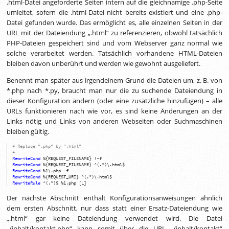
.html-Datei angeforderte Seiten intern auf die gleichnamige .php-Seite
umleitet, sofern die .html-Datei nicht bereits existiert und eine .php-
Datei gefunden wurde. Das ermöglicht es, alle einzelnen Seiten in der
URL mit der Dateiendung „.html“ zu referenzieren, obwohl tatsächlich
PHP-Dateien gespeichert sind und vom Webserver ganz normal wie
solche verarbeitet werden. Tatsächlich vorhandene HTML-Dateien
bleiben davon unberührt und werden wie gewohnt ausgeliefert.
Benennt man später aus irgendeinem Grund die Dateien um,
z. B.
von
*.php nach *.py, braucht man nur die zu suchende Dateiendung in
dieser Konfiguration ändern (oder eine zusätzliche hinzufügen) – alle
URLs funktionieren nach wie vor, es sind keine Änderungen an der
Links nötig und Links von anderen Webseiten oder Suchmaschinen
bleiben gültig.
# Replace ".php" by ".html"
#
RewriteCond
%{REQUEST_FILENAME} !-f
RewriteCond
%{REQUEST_FILENAME} ^(.*)\.html$
RewriteCond
%1\.php -f
RewriteCond
%{REQUEST_URI} ^(.*)\.html$
RewriteRule
^(.*)$ %1.php [L]
Der nächste Abschnitt enthält Konfigurationsanweisungen ähnlich
dem ersten Abschnitt, nur dass statt einer Ersatz-Dateiendung wie
„.html“ gar keine Dateiendung verwendet wird. Die Datei
„/inhalt/kontakt.php“ kann somit über die URL „/inhalt/kontakt“