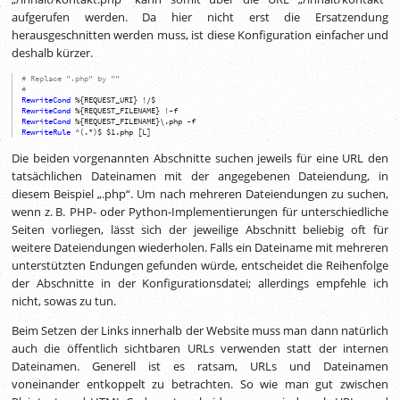
aufgerufen werden. Da hier nicht erst die Ersatzendung
herausgeschnitten werden muss, ist diese Konfiguration einfacher und
deshalb kürzer.
# Replace ".php" by ""
#
RewriteCond
%{REQUEST_URI} !/$
RewriteCond
%{REQUEST_FILENAME} !-f
RewriteCond
%{REQUEST_FILENAME}\.php -f
RewriteRule
^(.*)$ $1.php [L]
Die beiden vorgenannten Abschnitte suchen jeweils für eine URL den
tatsächlichen Dateinamen mit der angegebenen Dateiendung, in
diesem Beispiel „.php“. Um nach mehreren Dateiendungen zu suchen,
wenn
z. B.
PHP- oder Python-Implementierungen für unterschiedliche
Seiten vorliegen, lässt sich der jeweilige Abschnitt beliebig oft für
weitere Dateiendungen wiederholen. Falls ein Dateiname mit mehreren
unterstützten Endungen gefunden würde, entscheidet die Reihenfolge
der Abschnitte in der Konfigurationsdatei; allerdings empfehle ich
nicht, sowas zu tun.
Beim Setzen der Links innerhalb der Website muss man dann natürlich
auch die öffentlich sichtbaren URLs verwenden statt der internen
Dateinamen. Generell ist es ratsam, URLs und Dateinamen
voneinander entkoppelt zu betrachten. So wie man gut zwischen