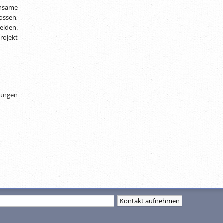
insame
ossen,
eiden.
rojekt
gungen