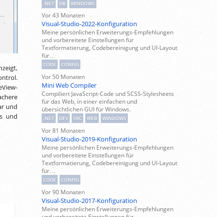
.NET
DB
WINDOWS
Vor 43 Monaten
Visual-Studio-2022-Konfiguration
Meine persönlichen Erweiterungs-Empfehlungen
und vorbereitete Einstellungen für
Textformatierung, Codebereinigung und UI-Layout
für…
CODE
CONFIG
zeigt,
Vor 50 Monaten
ntrol.
Mini Web Compiler
eView-
Compiliert JavaScript-Code und SCSS-Stylesheets
achere
für das Web, in einer einfachen und
ar und
übersichtlichen GUI für Windows.
us und
.NET
DEV
SRC
WEB
WINDOWS
Vor 81 Monaten
Visual-Studio-2019-Konfiguration
Meine persönlichen Erweiterungs-Empfehlungen
und vorbereitete Einstellungen für
Textformatierung, Codebereinigung und UI-Layout
für…
CODE
CONFIG
Vor 90 Monaten
Visual-Studio-2017-Konfiguration
Meine persönlichen Erweiterungs-Empfehlungen
und vorbereitete Einstellungen für