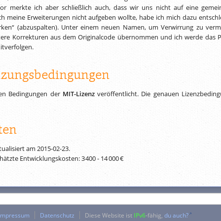
or merkte ich aber schließlich auch, dass wir uns nicht auf eine geme
ch meine Erweiterungen nicht aufgeben wollte, habe ich mich dazu entschl
forken“ (abzuspalten). Unter einem neuen Namen, um Verwirrung zu verm
itere Korrekturen aus dem Originalcode übernommen und ich werde das P
itverfolgen.
tzungsbedingungen
den Bedingungen der
MIT-Lizenz
veröffentlicht. Die genauen Lizenzbedin
ten
tualisiert am
2015-02-23
.
ätzte Ent­wick­lungs­kos­ten:
3 400
-
14 000 €
Impressum
Datenschutz
Diese Website ist
IPv6
-fähig,
du auch?