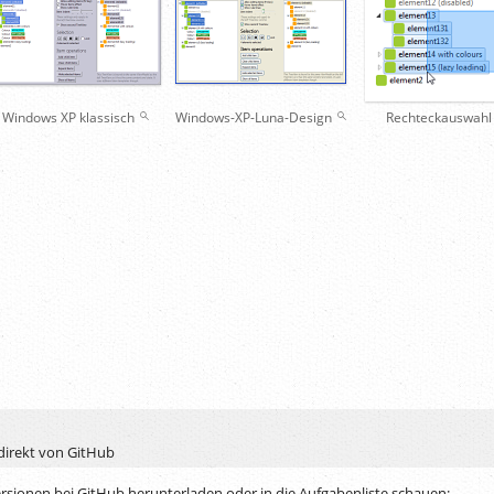
Windows XP klassisch
Windows-XP-Luna-Design
Rechteckauswah
 direkt von GitHub
ersionen bei GitHub herunterladen oder in die Aufgabenliste schauen: