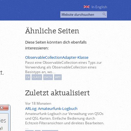
In English
Ähnliche Seiten
Diese Seiten könnten dich ebenfalls
interessieren:
ObservableCollectionAdapter-Klasse
Passt eine ObservableCollection eines Typs zur
Verwendung als ObservableCollection eines
t.
Basistyps an, wo…
C#
CLASS
DATA
WPF
Zuletzt aktualisiert
Vor 18 Monaten
ARLog: Amateurfunk-Logbuch
Amateurfunk-Logbuch zur Verwaltung von QSOs
und QSL-Karten. Einfache Bedienung durch
Echtzeit-Filteransichten und direktes Bearbeiten.
…