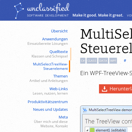
Navigation
Inhalt
unclassiﬁed
Make it good. Make it great.
vo
SOFTWARE DEVELOPMENT
MultiSe
Übersicht
Anwendungen
Steuere
Einsatzbereite Lösungen
Quelltexte
Klassen und Schnipsel
#
C#
CLASS
DATA
WPF
MultiSelectTreeView-
Steuerelement
Ein WPF-TreeView-S
Themen
Artikel und Anleitungen
Herunter
Web-Links
Lesen, nutzen, lernen
Produktivitätszentrum
Neues und Updates
Meta
Über mich und diese
Website, Kontakt