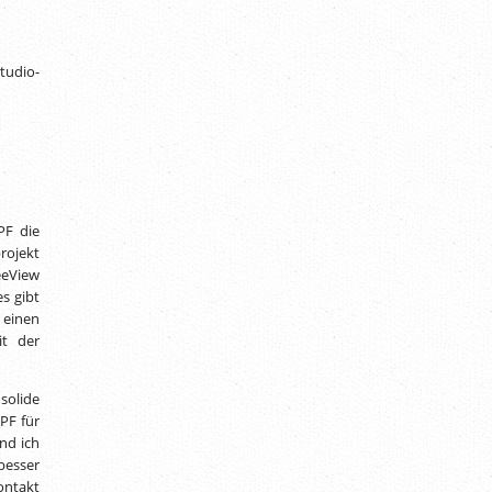
tudio-
PF die
rojekt
eeView
s gibt
 einen
it der
solide
PF für
nd ich
besser
ontakt