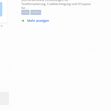
Textformatierung, Codebereinigung und UI-Layout
für…
CODE
CONFIG
Mehr anzeigen
l