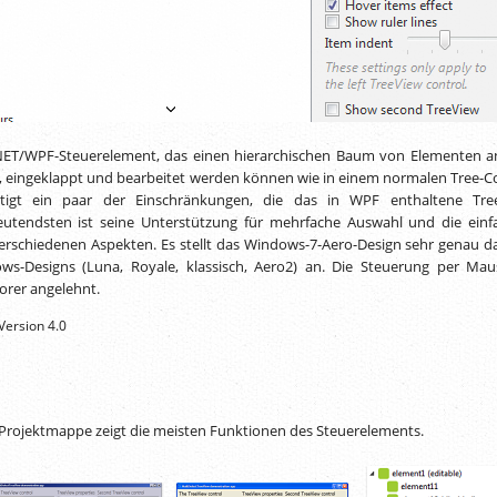
 .NET/WPF-Steuerelement, das einen hierarchischen Baum von Elementen an
t, eingeklappt und bearbeitet werden können wie in einem normalen Tree-Co
itigt ein paar der Einschränkungen, die das in WPF enthaltene Tre
utendsten ist seine Unterstützung für mehrfache Auswahl und die einf
verschiedenen Aspekten. Es stellt das Windows-7-Aero-Design sehr genau d
ws-Designs (Luna, Royale, klassisch, Aero2) an. Die Steuerung per Ma
orer angelehnt.
Version 4.0
rojektmappe zeigt die meisten Funktionen des Steuerelements.