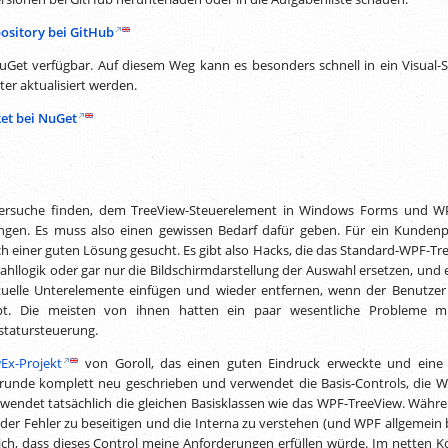
ository bei GitHub
uGet verfügbar. Auf diesem Weg kann es besonders schnell in ein Visual-S
er aktualisiert werden.
et bei NuGet
Versuche finden, dem TreeView-Steuerelement in Windows Forms und W
ngen. Es muss also einen gewissen Bedarf dafür geben. Für ein Kundenp
ach einer guten Lösung gesucht. Es gibt also Hacks, die das Standard-WPF-Tr
llogik oder gar nur die Bildschirmdarstellung der Auswahl ersetzen, und e
irtuelle Unterelemente einfügen und wieder entfernen, wenn der Benutzer
pt. Die meisten von ihnen hatten ein paar wesentliche Probleme m
statursteuerung.
Ex-Projekt
von Goroll, das einen guten Eindruck erweckte und eine 
 Grunde komplett neu geschrieben und verwendet die Basis-Controls, die W
rwendet tatsächlich die gleichen Basisklassen wie das WPF-TreeView. Währe
der Fehler zu beseitigen und die Interna zu verstehen (und WPF allgemein 
ich, dass dieses Control meine Anforderungen erfüllen würde. Im netten K