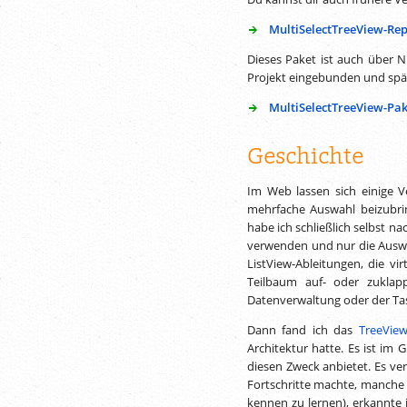
MultiSelectTreeView-Rep
Dieses Paket ist auch über N
Projekt eingebunden und spät
MultiSelectTreeView-Pak
Geschichte
Im Web lassen sich einige 
mehrfache Auswahl beizubri
habe ich schließlich selbst n
verwenden und nur die Auswah
ListView-Ableitungen, die v
Teilbaum auf- oder zuklap
Datenverwaltung oder der Ta
Dann fand ich das
TreeView
Architektur hatte. Es ist im
diesen Zweck anbietet. Es ve
Fortschritte machte, manche 
kennen zu lernen), erkannte 