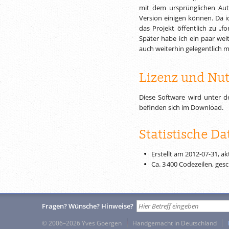
mit dem ursprünglichen Aut
Version einigen können. Da i
das Projekt öffentlich zu „
Später habe ich ein paar we
auch weiterhin gelegentlich m
Lizenz und Nu
Diese Software wird unter 
befinden sich im Download.
Statistische Da
Erstellt am 2012-07-31, ak
Ca.
3 400
Codezeilen, gesch
Fragen? Wünsche? Hinweise?
© 2006–2026 Yves Goergen
Handgemacht in Deutschland