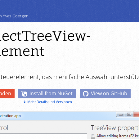
n Yves Goergen
lectTreeView-
lement
teuerelement, das mehrfache Auswahl unterstütz
laden
Install from NuGet
View on GitHub
Mehr Details und Versionen