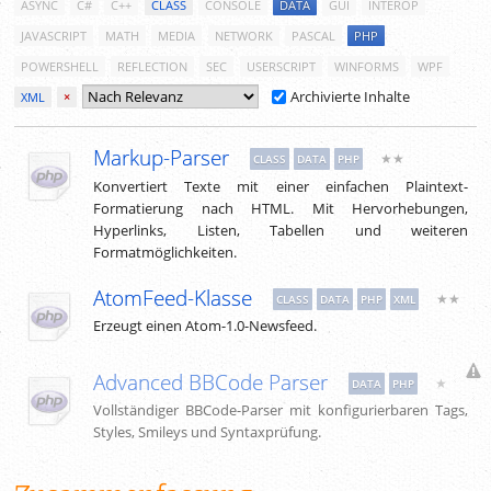
ASYNC
C#
C++
CLASS
CONSOLE
DATA
GUI
INTEROP
JAVASCRIPT
MATH
MEDIA
NETWORK
PASCAL
PHP
POWERSHELL
REFLECTION
SEC
USERSCRIPT
WINFORMS
WPF
Archivierte Inhalte
XML
×
Markup-Parser
★★
CLASS
DATA
PHP
Konvertiert Texte mit einer einfachen Plaintext-
Formatierung nach HTML. Mit Hervorhebungen,
Hyperlinks, Listen, Tabellen und weiteren
Formatmöglichkeiten.
AtomFeed-Klasse
★★
CLASS
DATA
PHP
XML
Erzeugt einen Atom-1.0-Newsfeed.
Advanced BBCode Parser
★
DATA
PHP
Vollständiger BBCode-Parser mit konfigurierbaren Tags,
Styles, Smileys und Syntaxprüfung.