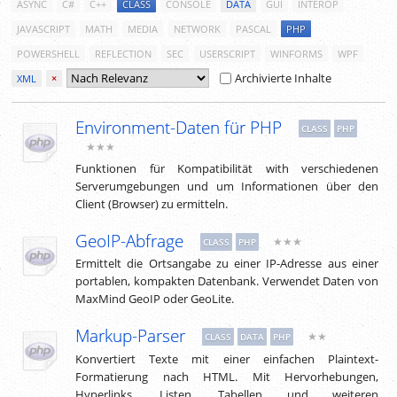
ASYNC
C#
C++
CLASS
CONSOLE
DATA
GUI
INTEROP
JAVASCRIPT
MATH
MEDIA
NETWORK
PASCAL
PHP
POWERSHELL
REFLECTION
SEC
USERSCRIPT
WINFORMS
WPF
Archivierte Inhalte
XML
×
Environment-Daten für PHP
CLASS
PHP
★★★
Funktionen für Kompatibilität with verschiedenen
Serverumgebungen und um Informationen über den
Client (Browser) zu ermitteln.
GeoIP-Abfrage
★★★
CLASS
PHP
Ermittelt die Ortsangabe zu einer IP-Adresse aus einer
portablen, kompakten Datenbank. Verwendet Daten von
MaxMind GeoIP oder GeoLite.
Markup-Parser
★★
CLASS
DATA
PHP
Konvertiert Texte mit einer einfachen Plaintext-
Formatierung nach HTML. Mit Hervorhebungen,
Hyperlinks, Listen, Tabellen und weiteren