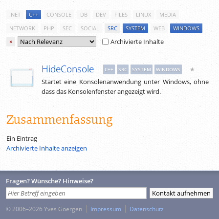
.NET
C++
CONSOLE
DB
DEV
FILES
LINUX
MEDIA
NETWORK
PHP
SEC
SOCIAL
SRC
SYSTEM
WEB
WINDOWS
Archivierte Inhalte
×
HideConsole
★
C++
SRC
SYSTEM
WINDOWS
Startet eine Konsolenanwendung unter Windows, ohne
dass das Konsolenfenster angezeigt wird.
Zusammenfassung
Ein Eintrag
Archivierte Inhalte anzeigen
Fragen? Wünsche? Hinweise?
© 2006–2026 Yves Goergen
Impressum
Datenschutz