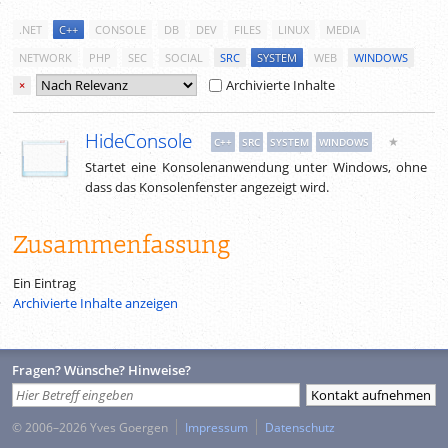
.NET
C++
CONSOLE
DB
DEV
FILES
LINUX
MEDIA
NETWORK
PHP
SEC
SOCIAL
SRC
SYSTEM
WEB
WINDOWS
Archivierte Inhalte
×
HideConsole
★
C++
SRC
SYSTEM
WINDOWS
Startet eine Konsolenanwendung unter Windows, ohne
dass das Konsolenfenster angezeigt wird.
Zusammenfassung
Ein Eintrag
Archivierte Inhalte anzeigen
Fragen? Wünsche? Hinweise?
© 2006–2026 Yves Goergen
Impressum
Datenschutz