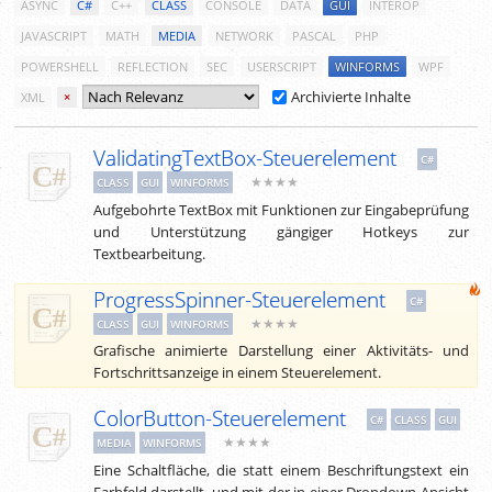
ASYNC
C#
C++
CLASS
CONSOLE
DATA
GUI
INTEROP
JAVASCRIPT
MATH
MEDIA
NETWORK
PASCAL
PHP
POWERSHELL
REFLECTION
SEC
USERSCRIPT
WINFORMS
WPF
Archivierte Inhalte
XML
×
ValidatingTextBox-Steuerelement
C#
★★★★
CLASS
GUI
WINFORMS
Aufgebohrte TextBox mit Funktionen zur Eingabeprüfung
und Unterstützung gängiger Hotkeys zur
Textbearbeitung.
ProgressSpinner-Steuerelement
C#
★★★★
CLASS
GUI
WINFORMS
Grafische animierte Darstellung einer Aktivitäts- und
Fortschrittsanzeige in einem Steuerelement.
ColorButton-Steuerelement
C#
CLASS
GUI
★★★★
MEDIA
WINFORMS
Eine Schaltfläche, die statt einem Beschriftungstext ein
Farbfeld darstellt, und mit der in einer Dropdown-Ansicht