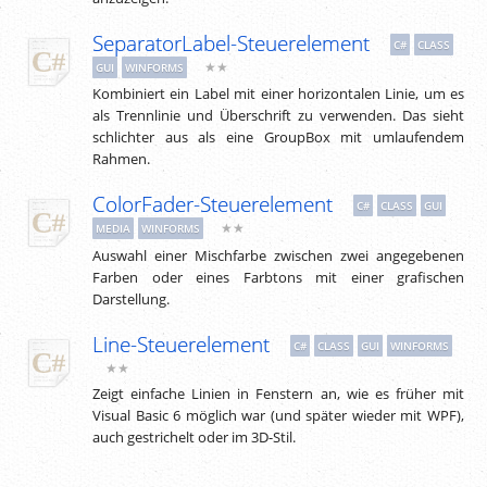
SeparatorLabel-Steuerelement
C#
CLASS
★★
GUI
WINFORMS
Kombiniert ein Label mit einer horizontalen Linie, um es
als Trennlinie und Überschrift zu verwenden. Das sieht
schlichter aus als eine GroupBox mit umlaufendem
Rahmen.
ColorFader-Steuerelement
C#
CLASS
GUI
★★
MEDIA
WINFORMS
Auswahl einer Mischfarbe zwischen zwei angegebenen
Farben oder eines Farbtons mit einer grafischen
Darstellung.
Line-Steuerelement
C#
CLASS
GUI
WINFORMS
★★
Zeigt einfache Linien in Fenstern an, wie es früher mit
Visual Basic 6 möglich war (und später wieder mit WPF),
auch gestrichelt oder im 3D-Stil.