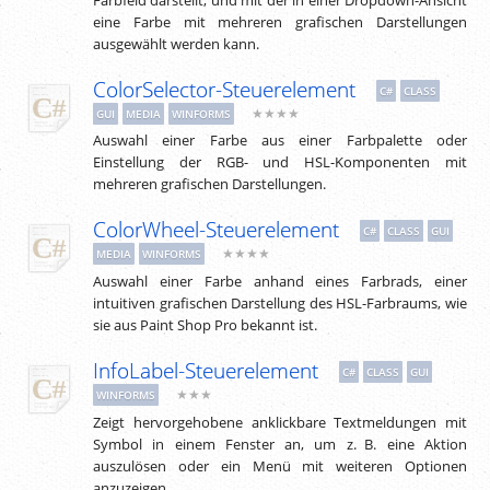
eine Farbe mit mehreren grafischen Darstellungen
ausgewählt werden kann.
ColorSelector-Steuerelement
C#
CLASS
★★★★
GUI
MEDIA
WINFORMS
Auswahl einer Farbe aus einer Farbpalette oder
Einstellung der RGB- und HSL-Komponenten mit
mehreren grafischen Darstellungen.
ColorWheel-Steuerelement
C#
CLASS
GUI
★★★★
MEDIA
WINFORMS
Auswahl einer Farbe anhand eines Farbrads, einer
intuitiven grafischen Darstellung des HSL-Farbraums, wie
sie aus Paint Shop Pro bekannt ist.
InfoLabel-Steuerelement
C#
CLASS
GUI
★★★
WINFORMS
Zeigt hervorgehobene anklickbare Textmeldungen mit
Symbol in einem Fenster an, um
z. B.
eine Aktion
auszulösen oder ein Menü mit weiteren Optionen
anzuzeigen.