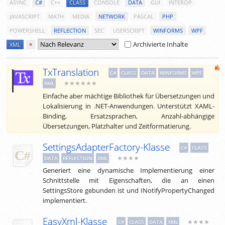
ASYNC
C#
C++
CLASS
CONSOLE
DATA
GUI
INTEROP
JAVASCRIPT
MATH
MEDIA
NETWORK
PASCAL
PHP
POWERSHELL
REFLECTION
SEC
USERSCRIPT
WINFORMS
WPF
Archivierte Inhalte
XML
×
TxTranslation
C#
CLASS
DATA
WINFORMS
WPF
★★★★★★
XML
Einfache aber mächtige Bibliothek für Übersetzungen und
Lokalisierung in .NET-Anwendungen. Unterstützt XAML-
Binding, Ersatzsprachen, Anzahl-abhängige
Übersetzungen, Platzhalter und Zeitformatierung.
SettingsAdapterFactory-Klasse
C#
CLASS
★★★★
DATA
REFLECTION
XML
Generiert eine dynamische Implementierung einer
Schnittstelle mit Eigenschaften, die an einen
SettingsStore gebunden ist und INotifyPropertyChanged
implementiert.
EasyXml-Klasse
★★★★
C#
CLASS
DATA
XML