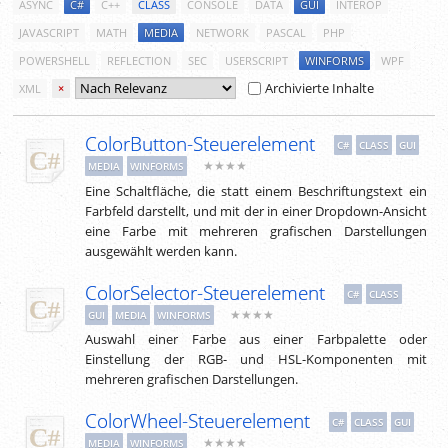
ASYNC
C#
C++
CLASS
CONSOLE
DATA
GUI
INTEROP
JAVASCRIPT
MATH
MEDIA
NETWORK
PASCAL
PHP
POWERSHELL
REFLECTION
SEC
USERSCRIPT
WINFORMS
WPF
Archivierte Inhalte
XML
×
ColorButton-Steuerelement
C#
CLASS
GUI
★★★★
MEDIA
WINFORMS
Eine Schaltfläche, die statt einem Beschriftungstext ein
Farbfeld darstellt, und mit der in einer Dropdown-Ansicht
eine Farbe mit mehreren grafischen Darstellungen
ausgewählt werden kann.
ColorSelector-Steuerelement
C#
CLASS
★★★★
GUI
MEDIA
WINFORMS
Auswahl einer Farbe aus einer Farbpalette oder
Einstellung der RGB- und HSL-Komponenten mit
mehreren grafischen Darstellungen.
ColorWheel-Steuerelement
C#
CLASS
GUI
★★★★
MEDIA
WINFORMS