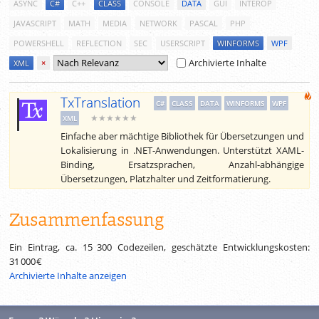
ASYNC
C#
C++
CLASS
CONSOLE
DATA
GUI
INTEROP
JAVASCRIPT
MATH
MEDIA
NETWORK
PASCAL
PHP
POWERSHELL
REFLECTION
SEC
USERSCRIPT
WINFORMS
WPF
Archivierte Inhalte
XML
×
TxTranslation
C#
CLASS
DATA
WINFORMS
WPF
★★★★★★
XML
Einfache aber mächtige Bibliothek für Übersetzungen und
Lokalisierung in .NET-Anwendungen. Unterstützt XAML-
Binding, Ersatzsprachen, Anzahl-abhängige
Übersetzungen, Platzhalter und Zeitformatierung.
Zusammenfassung
Ein Eintrag, ca.
15 300
Codezeilen, geschätzte Entwicklungskosten:
31 000 €
Archivierte Inhalte anzeigen