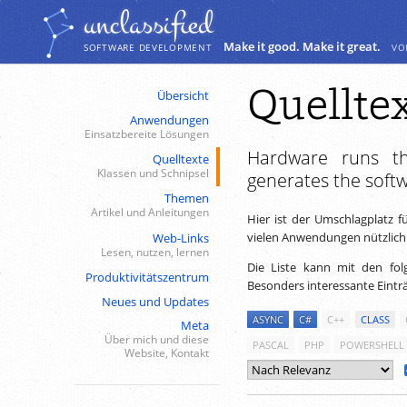
Navigation
Inhalt
unclassiﬁed
Make it good. Make it great.
vo
SOFTWARE DEVELOPMENT
Quellte
Übersicht
Anwendungen
Einsatzbereite Lösungen
Hardware runs th
Quelltexte
Klassen und Schnipsel
generates the soft
Themen
Artikel und Anleitungen
Hier ist der Umschlagplatz f
vielen Anwendungen nützlich
Web-Links
Lesen, nutzen, lernen
Die Liste kann mit den fol
Produktivitätszentrum
Besonders interessante Eintr
Neues und Updates
ASYNC
C#
C++
CLASS
Meta
Über mich und diese
PASCAL
PHP
POWERSHELL
Website, Kontakt