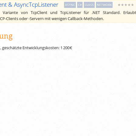
ent & AsyncTcpListener
★★★★★
ASYNC
C#
CLASS
NETWORK
 Variante von TcpClient und TcpListener für .NET Standard. Erlaub
P-Clients oder -Servern mit wenigen Callback-Methoden.
ung
, geschätzte Entwicklungskosten:
1 200 €