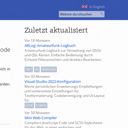
In English
Zuletzt aktualisiert
Vor 18 Monaten
ARLog: Amateurfunk-Logbuch
Code
Amateurfunk-Logbuch zur Verwaltung von QSOs
und QSL-Karten. Einfache Bedienung durch
Echtzeit-Filteransichten und direktes Bearbeiten.
…
ich in
.NET
DB
WINDOWS
Vor 43 Monaten
Visual-Studio-2022-Konfiguration
erden.
Meine persönlichen Erweiterungs-Empfehlungen
und vorbereitete Einstellungen für
Textformatierung, Codebereinigung und UI-Layout
für…
CODE
CONFIG
Vor 50 Monaten
Mini Web Compiler
Compiliert JavaScript-Code und SCSS-Stylesheets
für das Web, in einer einfachen und