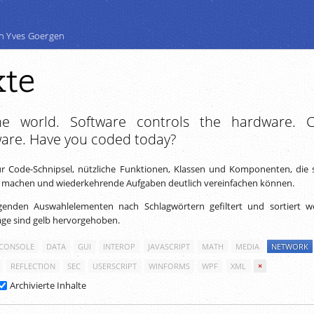
n Yves Goergen
xte
e world. Software controls the hardware. 
ware. Have you coded today?
ür Code-Schnipsel, nützliche Funktionen, Klassen und Komponenten, die s
 machen und wiederkehrende Aufgaben deutlich vereinfachen können.
genden Auswahlelementen nach Schlagwörtern gefiltert und sortiert w
äge sind gelb hervorgehoben.
CONSOLE
DATA
GUI
INTEROP
JAVASCRIPT
MATH
MEDIA
NETWORK
REFLECTION
SEC
USERSCRIPT
WINFORMS
WPF
XML
×
Archivierte Inhalte