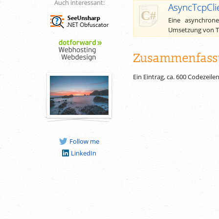
Auch interessant:
AsyncTcpCli
Eine asynchrone
Umsetzung von TC
Zusammenfass
Ein Eintrag, ca.
600
Codezeilen
Follow me
LinkedIn