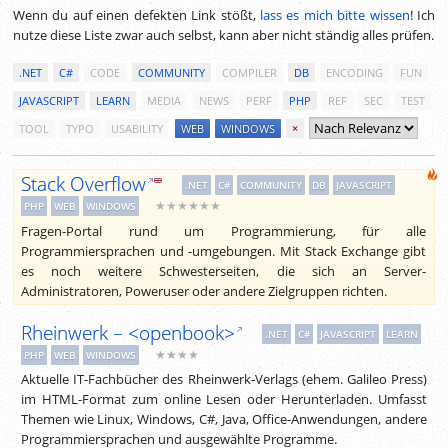
Wenn du auf einen defekten Link stößt,
lass es mich bitte wissen
! Ich
nutze diese Liste zwar auch selbst, kann aber nicht ständig alles prüfen.
.NET
C#
CODE
COMMUNITY
COMPILER
DB
ENCODING
FUN
JAVASCRIPT
LEARN
MEDIA
NEWS
PERF
PHP
REF
SEC
TEST
TOOL
TYPO
USABILITY
WEB
WINDOWS
×
Stack Overflow
.NET
C#
COMMUNITY
DB
JAVASCRIPT
★★★★★★
PHP
WEB
WINDOWS
Fragen-Portal rund um Programmierung, für alle
Programmiersprachen und -umgebungen. Mit Stack Exchange gibt
es noch weitere Schwesterseiten, die sich an Server-
Administratoren, Poweruser oder andere Zielgruppen richten.
Rheinwerk – <openbook>
.NET
C#
JAVASCRIPT
LEARN
★★★★
PHP
WEB
WINDOWS
Aktuelle IT-Fachbücher des Rheinwerk-Verlags (ehem. Galileo Press)
im HTML-Format zum online Lesen oder Herunterladen. Umfasst
Themen wie Linux, Windows, C#, Java, Office-Anwendungen, andere
Programmiersprachen und ausgewählte Programme.