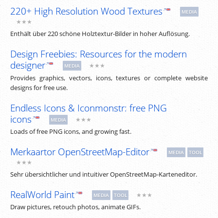
220+ High Resolution Wood Textures
MEDIA
★★★
Enthält über 220 schöne Holztextur-Bilder in hoher Auflösung.
Design Freebies: Resources for the modern
designer
★★★
MEDIA
Provides graphics, vectors, icons, textures or complete website
designs for free use.
Endless Icons & Iconmonstr: free PNG
icons
★★★
MEDIA
Loads of free PNG icons, and growing fast.
Merkaartor OpenStreetMap-Editor
MEDIA
TOOL
★★★
Sehr übersichtlicher und intuitiver OpenStreetMap-Karteneditor.
RealWorld Paint
★★★
MEDIA
TOOL
Draw pictures, retouch photos, animate GIFs.