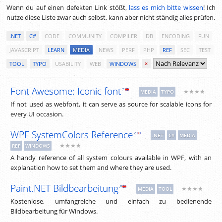
Wenn du auf einen defekten Link stößt,
lass es mich bitte wissen
! Ich
nutze diese Liste zwar auch selbst, kann aber nicht ständig alles prüfen.
.NET
C#
CODE
COMMUNITY
COMPILER
DB
ENCODING
FUN
JAVASCRIPT
LEARN
MEDIA
NEWS
PERF
PHP
REF
SEC
TEST
TOOL
TYPO
USABILITY
WEB
WINDOWS
×
Font Awesome: Iconic font
★★★★
MEDIA
TYPO
If not used as webfont, it can serve as source for scalable icons for
every UI occasion.
WPF SystemColors Reference
.NET
C#
MEDIA
★★★★
REF
WINDOWS
A handy reference of all system colours available in WPF, with an
explanation how to set them and where they are used.
Paint.NET Bildbearbeitung
★★★★
MEDIA
TOOL
Kostenlose, umfangreiche und einfach zu bedienende
Bildbearbeitung für Windows.