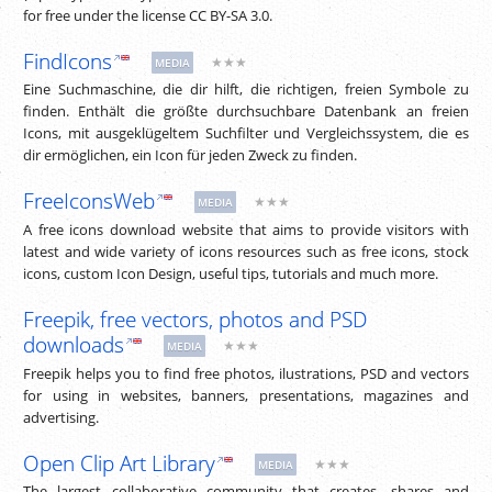
for free under the license CC BY-SA 3.0.
FindIcons
★★★
MEDIA
Eine Suchmaschine, die dir hilft, die richtigen, freien Symbole zu
finden. Enthält die größte durchsuchbare Datenbank an freien
Icons, mit ausgeklügeltem Suchfilter und Vergleichssystem, die es
dir ermöglichen, ein Icon für jeden Zweck zu finden.
FreeIconsWeb
★★★
MEDIA
A free icons download website that aims to provide visitors with
latest and wide variety of icons resources such as free icons, stock
icons, custom Icon Design, useful tips, tutorials and much more.
Freepik, free vectors, photos and PSD
downloads
★★★
MEDIA
Freepik helps you to find free photos, ilustrations, PSD and vectors
for using in websites, banners, presentations, magazines and
advertising.
Open Clip Art Library
★★★
MEDIA
The largest collaborative community that creates, shares and