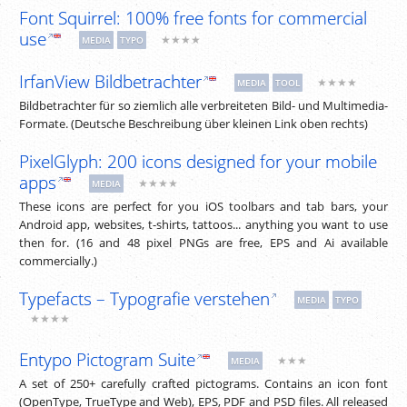
Font Squirrel: 100% free fonts for commercial
use
★★★★
MEDIA
TYPO
IrfanView Bildbetrachter
★★★★
MEDIA
TOOL
Bildbetrachter für so ziemlich alle verbreiteten Bild- und Multimedia-
Formate. (Deutsche Beschreibung über kleinen Link oben rechts)
PixelGlyph: 200 icons designed for your mobile
apps
★★★★
MEDIA
These icons are perfect for you iOS toolbars and tab bars, your
Android app, websites, t-shirts, tattoos... anything you want to use
then for. (16 and 48 pixel PNGs are free, EPS and Ai available
commercially.)
Typefacts – Typografie verstehen
MEDIA
TYPO
★★★★
Entypo Pictogram Suite
★★★
MEDIA
A set of 250+ carefully crafted pictograms. Contains an icon font
(OpenType, TrueType and Web), EPS, PDF and PSD files. All released