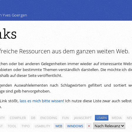
n Yves Goergen
nks
freiche Ressourcen aus dem ganzen weiten Web.
chen oder bei anderen Gelegenheiten immer wieder auf interessante Webs
ieten oder bestimmte Themen verständlich darstellen. Die möchte ich dir
alb auf dieser Seite veröffentlicht.
genden Auswahlelementen nach Schlagwörtern gefiltert und sortiert w
äge sind gelb hervorgehoben.
Link stößt,
lass es mich bitte wissen
! Ich nutze diese Liste zwar auch selbs
n.
ITY
COMPILER
DB
ENCODING
FUN
JAVASCRIPT
LEARN
MEDIA
NE
ST
TOOL
TYPO
USABILITY
WEB
WINDOWS
×