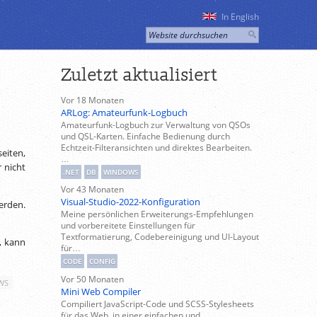
In English
Zuletzt aktualisiert
Vor 18 Monaten
ARLog: Amateurfunk-Logbuch
Amateurfunk-Logbuch zur Verwaltung von QSOs
und QSL-Karten. Einfache Bedienung durch
Echtzeit-Filteransichten und direktes Bearbeiten.
eiten,
…
 nicht
.NET
DB
WINDOWS
Vor 43 Monaten
Visual-Studio-2022-Konfiguration
erden.
Meine persönlichen Erweiterungs-Empfehlungen
und vorbereitete Einstellungen für
Textformatierung, Codebereinigung und UI-Layout
t, kann
für…
CODE
CONFIG
Vor 50 Monaten
WS
Mini Web Compiler
Compiliert JavaScript-Code und SCSS-Stylesheets
für das Web, in einer einfachen und