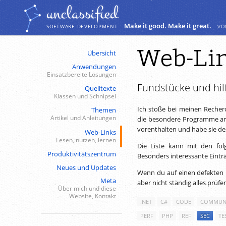
Navigation
Inhalt
unclassiﬁed
Make it good. Make it great.
vo
SOFTWARE DEVELOPMENT
Web-Li
Übersicht
Anwendungen
Einsatzbereite Lösungen
Fundstücke und hil
Quelltexte
Klassen und Schnipsel
Ich stoße bei meinen Recher
Themen
Artikel und Anleitungen
die besondere Programme anb
vorenthalten und habe sie desh
Web-Links
Lesen, nutzen, lernen
Die Liste kann mit den fol
Produktivitätszentrum
Besonders interessante Eintr
Neues und Updates
Wenn du auf einen defekten 
Meta
aber nicht ständig alles prüfe
Über mich und diese
Website, Kontakt
.NET
C#
CODE
COMMUN
PERF
PHP
REF
SEC
TE