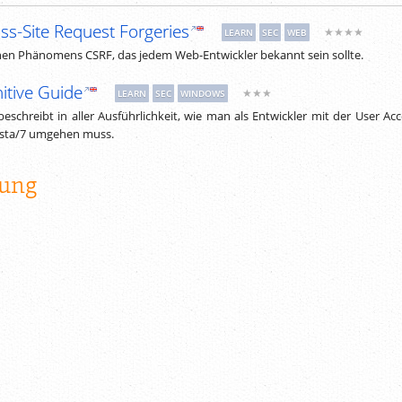
oss-Site Request Forgeries
★★★★
LEARN
SEC
WEB
chen Phänomens CSRF, das jedem Web-Entwickler bekannt sein sollte.
itive Guide
★★★
LEARN
SEC
WINDOWS
beschreibt in aller Ausführlichkeit, wie man als Entwickler mit der User Ac
ista/7 umgehen muss.
ung