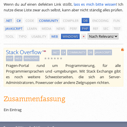
Wenn du auf einen defekten Link stößt,
lass es mich bitte wissen
! Ich
nutze diese Liste zwar auch selbst, kann aber nicht ständig alles prüfen.
.NET
C#
CODE
COMMUNITY
COMPILER
DB
ENCODING
FUN
JAVASCRIPT
LEARN
MEDIA
NEWS
PERF
PHP
REF
SEC
TEST
TOOL
TYPO
USABILITY
WEB
WINDOWS
×
Stack Overflow
.NET
C#
COMMUNITY
DB
JAVASCRIPT
★★★★★★
PHP
WEB
WINDOWS
Fragen-Portal rund um Programmierung, für alle
Programmiersprachen und -umgebungen. Mit Stack Exchange gibt
es noch weitere Schwesterseiten, die sich an Server-
Administratoren, Poweruser oder andere Zielgruppen richten.
Zusammenfassung
Ein Eintrag