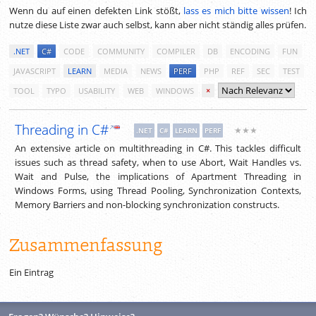
Wenn du auf einen defekten Link stößt,
lass es mich bitte wissen
! Ich
nutze diese Liste zwar auch selbst, kann aber nicht ständig alles prüfen.
.NET
C#
CODE
COMMUNITY
COMPILER
DB
ENCODING
FUN
JAVASCRIPT
LEARN
MEDIA
NEWS
PERF
PHP
REF
SEC
TEST
TOOL
TYPO
USABILITY
WEB
WINDOWS
×
Threading in C#
★★★
.NET
C#
LEARN
PERF
An extensive article on multithreading in C#. This tackles difficult
issues such as thread safety, when to use Abort, Wait Handles vs.
Wait and Pulse, the implications of Apartment Threading in
Windows Forms, using Thread Pooling, Synchronization Contexts,
Memory Barriers and non-blocking synchronization constructs.
Zusammenfassung
Ein Eintrag