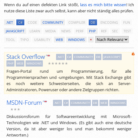
Wenn du auf einen defekten Link stößt,
lass es mich bitte wissen
! Ich
nutze diese Liste zwar auch selbst, kann aber nicht ständig alles prüfen.
.NET
C#
CODE
COMMUNITY
COMPILER
DB
ENCODING
FUN
JAVASCRIPT
LEARN
MEDIA
NEWS
PERF
PHP
REF
SEC
TEST
TOOL
TYPO
USABILITY
WEB
WINDOWS
×
Stack Overflow
.NET
C#
COMMUNITY
DB
JAVASCRIPT
★★★★★★
PHP
WEB
WINDOWS
Fragen-Portal rund um Programmierung, für alle
Programmiersprachen und -umgebungen. Mit Stack Exchange gibt
es noch weitere Schwesterseiten, die sich an Server-
Administratoren, Poweruser oder andere Zielgruppen richten.
MSDN-Forum
.NET
C#
COMMUNITY
DB
WEB
WINDOWS
★★★
Diskussionsforum für Softwareentwicklung mit Microsoft-
Technologien wie .NET und Windows. (Es gibt auch eine deutsche
Version, da ist aber weniger los und man bekommt weniger
Antworten.)