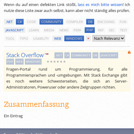
Wenn du auf einen defekten Link stößt,
lass es mich bitte wissen
! Ich
nutze diese Liste zwar auch selbst, kann aber nicht ständig alles prüfen.
.NET
C#
CODE
COMMUNITY
COMPILER
DB
ENCODING
FUN
JAVASCRIPT
LEARN
MEDIA
NEWS
PERF
PHP
REF
SEC
TEST
TOOL
TYPO
USABILITY
WEB
WINDOWS
×
Stack Overflow
.NET
C#
COMMUNITY
DB
JAVASCRIPT
★★★★★★
PHP
WEB
WINDOWS
Fragen-Portal rund um Programmierung, für alle
Programmiersprachen und -umgebungen. Mit Stack Exchange gibt
es noch weitere Schwesterseiten, die sich an Server-
Administratoren, Poweruser oder andere Zielgruppen richten.
Zusammenfassung
Ein Eintrag