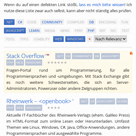
Wenn du auf einen defekten Link stößt,
lass es mich bitte wissen
! Ich
nutze diese Liste zwar auch selbst, kann aber nicht ständig alles prüfen.
.NET
C#
CODE
COMMUNITY
COMPILER
DB
ENCODING
FUN
JAVASCRIPT
LEARN
MEDIA
NEWS
PERF
PHP
REF
SEC
TEST
TOOL
TYPO
USABILITY
WEB
WINDOWS
×
Stack Overflow
.NET
C#
COMMUNITY
DB
JAVASCRIPT
★★★★★★
PHP
WEB
WINDOWS
Fragen-Portal rund um Programmierung, für alle
Programmiersprachen und -umgebungen. Mit Stack Exchange gibt
es noch weitere Schwesterseiten, die sich an Server-
Administratoren, Poweruser oder andere Zielgruppen richten.
Rheinwerk – <openbook>
.NET
C#
JAVASCRIPT
LEARN
★★★★
PHP
WEB
WINDOWS
Aktuelle IT-Fachbücher des Rheinwerk-Verlags (ehem. Galileo Press)
im HTML-Format zum online Lesen oder Herunterladen. Umfasst
Themen wie Linux, Windows, C#, Java, Office-Anwendungen, andere
Programmiersprachen und ausgewählte Programme.