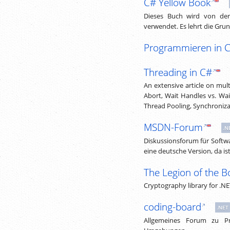
C# Yellow Book
Dieses Buch wird von der 
verwendet. Es lehrt die Gr
Programmieren in C
Threading in C#
An extensive article on mult
Abort, Wait Handles vs. Wa
Thread Pooling, Synchroniza
MSDN-Forum
.N
Diskussionsforum für Softw
eine deutsche Version, da 
The Legion of the B
Cryptography library for .N
coding-board
.NET
Allgemeines Forum zu Pr