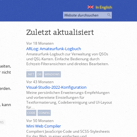
In English
Zuletzt aktualisiert
Vor 18 Monaten
ARLog: Amateurfunk-Logbuch
Amateurfunk-Logbuch zur Verwaltung von QSOs
und QSL-Karten. Einfache Bedienung durch
Echtzeit-Filteransichten und direktes Bearbeiten.
eiten,
…
 nicht
.NET
DB
WINDOWS
Vor 43 Monaten
Visual-Studio-2022-Konfiguration
erden.
Meine persönlichen Erweiterungs-Empfehlungen
und vorbereitete Einstellungen für
Textformatierung, Codebereinigung und UI-Layout
t, kann
für…
CODE
CONFIG
Vor 50 Monaten
WS
Mini Web Compiler
Compiliert JavaScript-Code und SCSS-Stylesheets
für das Web, in einer einfachen und