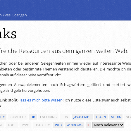
n Yves Goergen
nks
freiche Ressourcen aus dem ganzen weiten Web.
chen oder bei anderen Gelegenheiten immer wieder auf interessante Webs
ieten oder bestimmte Themen verständlich darstellen. Die möchte ich dir
alb auf dieser Seite veröffentlicht.
genden Auswahlelementen nach Schlagwörtern gefiltert und sortiert w
äge sind gelb hervorgehoben.
Link stößt,
lass es mich bitte wissen
! Ich nutze diese Liste zwar auch selbs
n.
ITY
COMPILER
DB
ENCODING
FUN
JAVASCRIPT
LEARN
MEDIA
NE
ST
TOOL
TYPO
USABILITY
WEB
WINDOWS
×