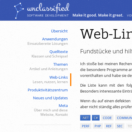
Navigation
Inhalt
unclassiﬁed
Make it good. Make it great.
vo
SOFTWARE DEVELOPMENT
Web-Li
Übersicht
Anwendungen
Einsatzbereite Lösungen
Fundstücke und hil
Quelltexte
Klassen und Schnipsel
Ich stoße bei meinen Recher
Themen
Artikel und Anleitungen
die besondere Programme anb
vorenthalten und habe sie desh
Web-Links
Lesen, nutzen, lernen
Die Liste kann mit den fol
Produktivitätszentrum
Besonders interessante Eintr
Neues und Updates
Wenn du auf einen defekten 
Meta
aber nicht ständig alles prüfe
Über mich und diese
Website, Kontakt
.NET
C#
CODE
COMMUN
PERF
PHP
REF
SEC
TE