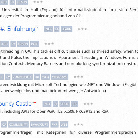
★★★
.NET
C#
LEARN
Universität in Hull (England) für Informatikstudenten im ersten Sem
undlagen der Programmierung anhand von C#.
#: Einführung
★★★
.NET
C#
LEARN
★★★
.NET
C#
LEARN
PERF
ithreading in C#. This tackles difficult issues such as thread safety, when t
it and Pulse, the implications of Apartment Threading in Windows Forms, 
tion Contexts, Memory Barriers and non-blocking synchronization construc
★★★
ET
C#
COMMUNITY
DB
WEB
WINDOWS
areentwicklung mit Microsoft-Technologien wie .NET und Windows. (Es gibt
ist aber weniger los und man bekommt weniger Antworten.)
ouncy Castle
★★★
.NET
C#
CODE
SEC
ET, including APIs for OpenPGP, TLS, X.509, PKCS#12 and RSA.
★★★
C#
COMMUNITY
JAVASCRIPT
PHP
WEB
ogrammierfragen, mit Kategorien für diverse Programmiersprachen