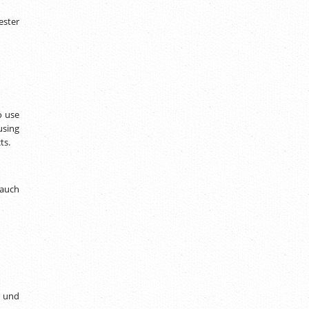
ester
o use
using
ts.
 auch
 und