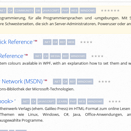
★★★★★★
.NET
C#
COMMUNITY
DB
JAVASCRIPT
PHP
WEB
WINDOWS
ogrammierung, für alle Programmiersprachen und -umgebungen. Mit S
re Schwesterseiten, die sich an Server-Administratoren, Poweruser oder a
ick Reference
★★★★
.NET
C#
REF
WEB
Reference
★★★★
.NET
C#
MEDIA
REF
WINDOWS
ystem colours available in WPF, with an explanation how to set them and 
r Network (MSDN)
★★★★
.NET
C#
REF
WINDOWS
ns-Bibliothek der Microsoft-Technologien.
book>
★★★★
.NET
C#
JAVASCRIPT
LEARN
PHP
WEB
WINDOWS
 Rheinwerk-Verlags (ehem. Galileo Press) im HTML-Format zum online Lesen
 Themen wie Linux, Windows, C#, Java, Office-Anwendungen, an
ausgewählte Programme.