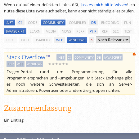
Wenn du auf einen defekten Link stößt,
lass es mich bitte wissen
! Ich
nutze diese Liste zwar auch selbst, kann aber nicht ständig alles prüfen.
.NET
C#
CODE
COMMUNITY
COMPILER
DB
ENCODING
FUN
JAVASCRIPT
LEARN
MEDIA
NEWS
PERF
PHP
REF
SEC
TEST
TOOL
TYPO
USABILITY
WEB
WINDOWS
×
Stack Overflow
.NET
C#
COMMUNITY
DB
JAVASCRIPT
★★★★★★
PHP
WEB
WINDOWS
Fragen-Portal rund um Programmierung, für alle
Programmiersprachen und -umgebungen. Mit Stack Exchange gibt
es noch weitere Schwesterseiten, die sich an Server-
Administratoren, Poweruser oder andere Zielgruppen richten.
Zusammenfassung
Ein Eintrag