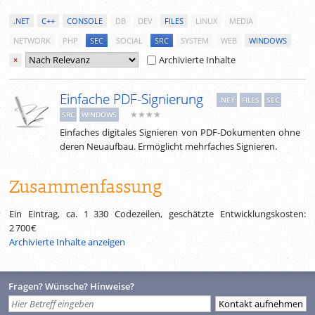
.NET
C++
CONSOLE
DB
DEV
FILES
LINUX
MEDIA
NETWORK
PHP
SEC
SOCIAL
SRC
SYSTEM
WEB
WINDOWS
Archivierte Inhalte
×
Einfache PDF-Signierung
.NET
FILES
SEC
★★★★
SRC
WINDOWS
Einfaches digitales Signieren von PDF-Dokumenten ohne
deren Neuaufbau. Ermöglicht mehrfaches Signieren.
Zusammenfassung
Ein Eintrag, ca.
1 330
Codezeilen, geschätzte Entwicklungskosten:
2 700 €
Archivierte Inhalte anzeigen
Fragen? Wünsche? Hinweise?