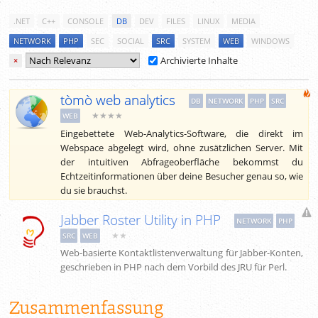
.NET
C++
CONSOLE
DB
DEV
FILES
LINUX
MEDIA
NETWORK
PHP
SEC
SOCIAL
SRC
SYSTEM
WEB
WINDOWS
Archivierte Inhalte
×
tòmò web analytics
DB
NETWORK
PHP
SRC
★★★★
WEB
Eingebettete Web-Analytics-Software, die direkt im
Webspace abgelegt wird, ohne zusätzlichen Server. Mit
der intuitiven Abfrageoberfläche bekommst du
Echtzeitinformationen über deine Besucher genau so, wie
du sie brauchst.
Jabber Roster Utility in PHP
NETWORK
PHP
★★
SRC
WEB
Web-basierte Kontaktlistenverwaltung für Jabber-Konten,
geschrieben in PHP nach dem Vorbild des JRU für Perl.
Zusammenfassung