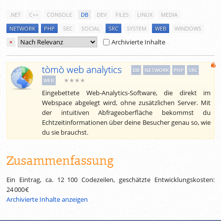
.NET
C++
CONSOLE
DB
DEV
FILES
LINUX
MEDIA
NETWORK
PHP
SEC
SOCIAL
SRC
SYSTEM
WEB
WINDOWS
Archivierte Inhalte
×
tòmò web analytics
DB
NETWORK
PHP
SRC
★★★★
WEB
Eingebettete Web-Analytics-Software, die direkt im
Webspace abgelegt wird, ohne zusätzlichen Server. Mit
der intuitiven Abfrageoberfläche bekommst du
Echtzeitinformationen über deine Besucher genau so, wie
du sie brauchst.
Zusammenfassung
Ein Eintrag, ca.
12 100
Codezeilen, geschätzte Entwicklungskosten:
24 000 €
Archivierte Inhalte anzeigen