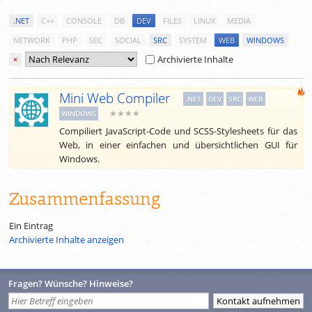
.NET
C++
CONSOLE
DB
DEV
FILES
LINUX
MEDIA
NETWORK
PHP
SEC
SOCIAL
SRC
SYSTEM
WEB
WINDOWS
Archivierte Inhalte
×
Mini Web Compiler
.NET
DEV
SRC
WEB
★★★★
WINDOWS
Compiliert JavaScript-Code und SCSS-Stylesheets für das
Web, in einer einfachen und übersichtlichen GUI für
Windows.
Zusammenfassung
Ein Eintrag
Archivierte Inhalte anzeigen
Fragen? Wünsche? Hinweise?