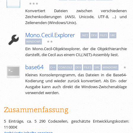
★★★
Konvertiert Dateien zwischen verschiedenen
Zeichenkodierungen (ANSI, Unicode, UTF-8, ...) und
Zeilenenden (Windows/Unix).
Mono.Cecil.Explorer
.NET
DEV
FILES
SRC
★★
WINDOWS
Ein Mono.Cecil-Objektexplorer, der die Objekthierarchie
darstellt, die Cecil aus einem CIL(.NET)-Assembly liest.
base64
★
C++
CONSOLE
DEV
FILES
SRC
WINDOWS
Kleines Konsolenprogramm, das Dateien in die Base64-
Kodierung und wieder zurück konvertiert. Als Ein- oder
Ausgabe kann auch direkt die Windows-Zwischenablage
verwendet werden.
Zusammenfassung
5 Einträge, ca.
5 290
Codezeilen, geschätzte Entwicklungskosten:
11 000 €
Archivierte Inhalte anzeigen