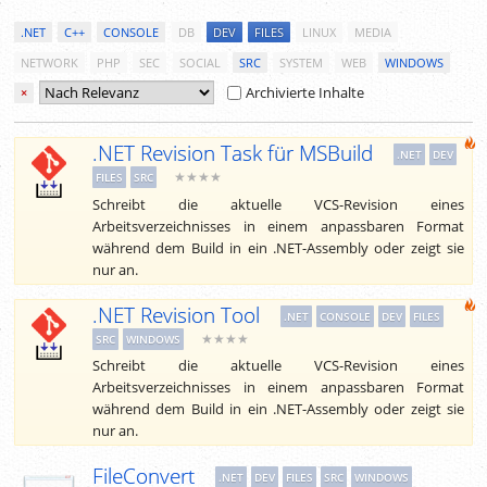
.NET
C++
CONSOLE
DB
DEV
FILES
LINUX
MEDIA
NETWORK
PHP
SEC
SOCIAL
SRC
SYSTEM
WEB
WINDOWS
Archivierte Inhalte
×
.NET Revision Task für MSBuild
.NET
DEV
★★★★
FILES
SRC
Schreibt die aktuelle VCS-Revision eines
Arbeitsverzeichnisses in einem anpassbaren Format
während dem Build in ein .NET-Assembly oder zeigt sie
nur an.
.NET Revision Tool
.NET
CONSOLE
DEV
FILES
★★★★
SRC
WINDOWS
Schreibt die aktuelle VCS-Revision eines
Arbeitsverzeichnisses in einem anpassbaren Format
während dem Build in ein .NET-Assembly oder zeigt sie
nur an.
FileConvert
.NET
DEV
FILES
SRC
WINDOWS