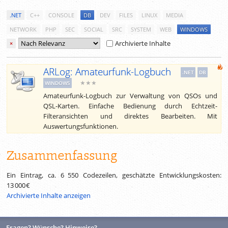
.NET
C++
CONSOLE
DB
DEV
FILES
LINUX
MEDIA
NETWORK
PHP
SEC
SOCIAL
SRC
SYSTEM
WEB
WINDOWS
Archivierte Inhalte
×
ARLog: Amateurfunk-Logbuch
.NET
DB
★★★
WINDOWS
Amateurfunk-Logbuch zur Verwaltung von QSOs und
QSL-Karten. Einfache Bedienung durch Echtzeit-
Filteransichten und direktes Bearbeiten. Mit
Auswertungsfunktionen.
Zusammenfassung
Ein Eintrag, ca.
6 550
Codezeilen, geschätzte Entwicklungskosten:
13 000 €
Archivierte Inhalte anzeigen
Fragen? Wünsche? Hinweise?