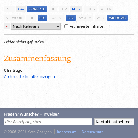
.NET
C++
CONSOLE
DB
DEV
FILES
LINUX
MEDIA
NETWORK
PHP
SEC
SOCIAL
SRC
SYSTEM
WEB
WINDOWS
Archivierte Inhalte
×
Leider nichts gefunden.
Zusammenfassung
0 Einträge
Archivierte Inhalte anzeigen
Fragen? Wünsche? Hinweise?
© 2006–2026 Yves Goergen
Impressum
Datenschutz