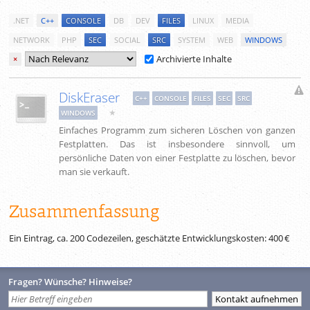
.NET
C++
CONSOLE
DB
DEV
FILES
LINUX
MEDIA
NETWORK
PHP
SEC
SOCIAL
SRC
SYSTEM
WEB
WINDOWS
Archivierte Inhalte
×
DiskEraser
C++
CONSOLE
FILES
SEC
SRC
★
WINDOWS
Einfaches Programm zum sicheren Löschen von ganzen
Festplatten. Das ist insbesondere sinnvoll, um
persönliche Daten von einer Festplatte zu löschen, bevor
man sie verkauft.
Zusammenfassung
Ein Eintrag, ca.
200
Codezeilen, geschätzte Entwicklungskosten:
400 €
Fragen? Wünsche? Hinweise?