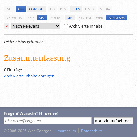
.NET
C++
CONSOLE
DB
DEV
FILES
LINUX
MEDIA
NETWORK
PHP
SEC
SOCIAL
SRC
SYSTEM
WEB
WINDOWS
Archivierte Inhalte
×
Leider nichts gefunden.
Zusammenfassung
0 Einträge
Archivierte Inhalte anzeigen
Fragen? Wünsche? Hinweise?
© 2006–2026 Yves Goergen
Impressum
Datenschutz