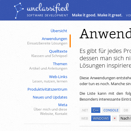
Navigation
Inhalt
unclassiﬁed
Make it good. Make it great.
vo
SOFTWARE DEVELOPMENT
Anwend
Übersicht
Anwendungen
Einsatzbereite Lösungen
Es gibt für jedes P
Quelltexte
Klassen und Schnipsel
dessen man sich ni
Themen
Lösungen inspirier
Artikel und Anleitungen
Web-Links
Diese Anwendungen entstehen
Lesen, nutzen, lernen
oder tun es noch. Manche sind 
Produktivitätszentrum
Die Liste kann mit den fol
Neues und Updates
Besonders interessante Eintr
Meta
Über mich und diese
.NET
C++
CONSOLE
DB
Website, Kontakt
WEB
WINDOWS
×