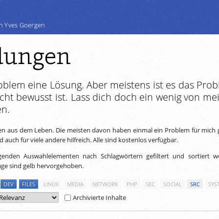
n Yves Goergen
ungen
roblem eine Lösung. Aber meistens ist es das Prob
cht bewusst ist. Lass dich doch ein wenig von me
en.
 aus dem Leben. Die meisten davon haben einmal ein Problem für mich g
auch für viele andere hilfreich. Alle sind kostenlos verfügbar.
genden Auswahlelementen nach Schlagwörtern gefiltert und sortiert w
äge sind gelb hervorgehoben.
DEV
FILES
LINUX
MEDIA
NETWORK
PHP
SEC
SOCIAL
SRC
SYS
Archivierte Inhalte