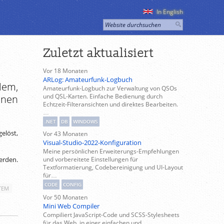
In English
Zuletzt aktualisiert
Vor 18 Monaten
ARLog: Amateurfunk-Logbuch
lem,
Amateurfunk-Logbuch zur Verwaltung von QSOs
und QSL-Karten. Einfache Bedienung durch
inen
Echtzeit-Filteransichten und direktes Bearbeiten.
…
.NET
DB
WINDOWS
elöst,
Vor 43 Monaten
Visual-Studio-2022-Konfiguration
Meine persönlichen Erweiterungs-Empfehlungen
und vorbereitete Einstellungen für
erden.
Textformatierung, Codebereinigung und UI-Layout
für…
CODE
CONFIG
TEM
Vor 50 Monaten
Mini Web Compiler
Compiliert JavaScript-Code und SCSS-Stylesheets
für das Web, in einer einfachen und