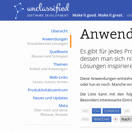
Navigation
Inhalt
unclassiﬁed
Make it good. Make it great.
vo
SOFTWARE DEVELOPMENT
Anwend
Übersicht
Anwendungen
Einsatzbereite Lösungen
Es gibt für jedes P
Quelltexte
Klassen und Schnipsel
dessen man sich ni
Themen
Lösungen inspirier
Artikel und Anleitungen
Web-Links
Diese Anwendungen entstehen
Lesen, nutzen, lernen
oder tun es noch. Manche sind 
Produktivitätszentrum
Die Liste kann mit den fol
Neues und Updates
Besonders interessante Eintr
Meta
Über mich und diese
.NET
C++
CONSOLE
DB
Website, Kontakt
WEB
WINDOWS
×