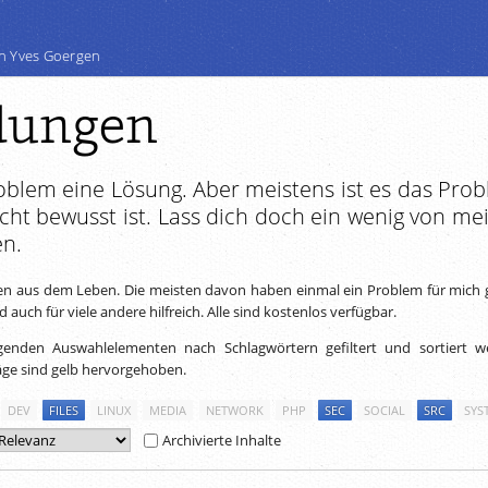
n Yves Goergen
ungen
roblem eine Lösung. Aber meistens ist es das Prob
cht bewusst ist. Lass dich doch ein wenig von me
en.
 aus dem Leben. Die meisten davon haben einmal ein Problem für mich g
auch für viele andere hilfreich. Alle sind kostenlos verfügbar.
genden Auswahlelementen nach Schlagwörtern gefiltert und sortiert w
äge sind gelb hervorgehoben.
DEV
FILES
LINUX
MEDIA
NETWORK
PHP
SEC
SOCIAL
SRC
SYS
Archivierte Inhalte