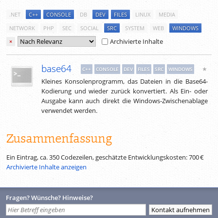
.NET
C++
CONSOLE
DB
DEV
FILES
LINUX
MEDIA
NETWORK
PHP
SEC
SOCIAL
SRC
SYSTEM
WEB
WINDOWS
Archivierte Inhalte
×
base64
★
C++
CONSOLE
DEV
FILES
SRC
WINDOWS
Kleines Konsolenprogramm, das Dateien in die Base64-
Kodierung und wieder zurück konvertiert. Als Ein- oder
Ausgabe kann auch direkt die Windows-Zwischenablage
verwendet werden.
Zusammenfassung
Ein Eintrag, ca.
350
Codezeilen, geschätzte Entwicklungskosten:
700 €
Archivierte Inhalte anzeigen
Fragen? Wünsche? Hinweise?