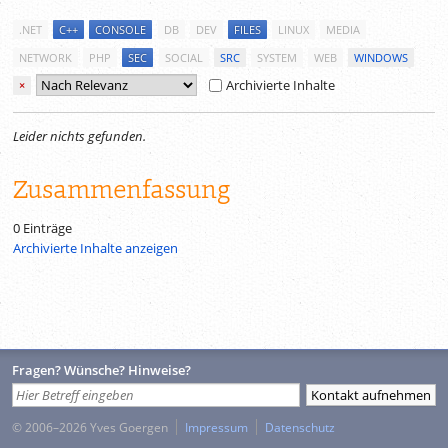
.NET
C++
CONSOLE
DB
DEV
FILES
LINUX
MEDIA
NETWORK
PHP
SEC
SOCIAL
SRC
SYSTEM
WEB
WINDOWS
Archivierte Inhalte
×
Leider nichts gefunden.
Zusammenfassung
0 Einträge
Archivierte Inhalte anzeigen
Fragen? Wünsche? Hinweise?
© 2006–2026 Yves Goergen
Impressum
Datenschutz