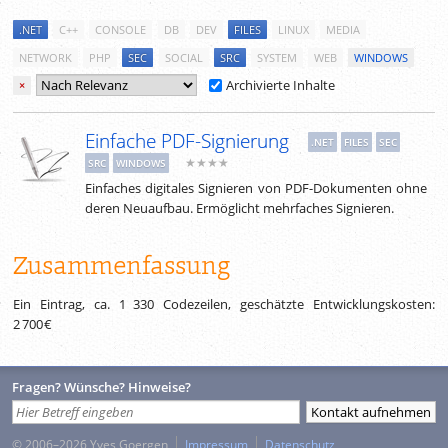
.NET
C++
CONSOLE
DB
DEV
FILES
LINUX
MEDIA
NETWORK
PHP
SEC
SOCIAL
SRC
SYSTEM
WEB
WINDOWS
Archivierte Inhalte
×
Einfache PDF-Signierung
.NET
FILES
SEC
★★★★
SRC
WINDOWS
Einfaches digitales Signieren von PDF-Dokumenten ohne
deren Neuaufbau. Ermöglicht mehrfaches Signieren.
Zusammenfassung
Ein Eintrag, ca.
1 330
Codezeilen, geschätzte Entwicklungskosten:
2 700 €
Fragen? Wünsche? Hinweise?
© 2006–2026 Yves Goergen
Impressum
Datenschutz