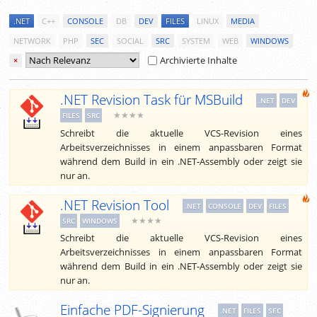
.NET
C++
CONSOLE
DB
DEV
FILES
LINUX
MEDIA
NETWORK
PHP
SEC
SOCIAL
SRC
SYSTEM
WEB
WINDOWS
Archivierte Inhalte
×
.NET Revision Task für MSBuild
.NET
DEV
★★★★
FILES
SRC
Schreibt die aktuelle VCS-Revision eines
Arbeitsverzeichnisses in einem anpassbaren Format
während dem Build in ein .NET-Assembly oder zeigt sie
nur an.
.NET Revision Tool
.NET
CONSOLE
DEV
FILES
★★★★
SRC
WINDOWS
Schreibt die aktuelle VCS-Revision eines
Arbeitsverzeichnisses in einem anpassbaren Format
während dem Build in ein .NET-Assembly oder zeigt sie
nur an.
Einfache PDF-Signierung
.NET
FILES
SEC