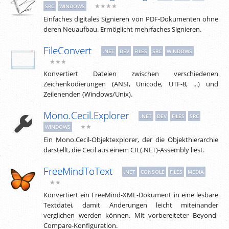
★★★★
SRC
WINDOWS
Einfaches digitales Signieren von PDF-Dokumenten ohne
deren Neuaufbau. Ermöglicht mehrfaches Signieren.
FileConvert
.NET
DEV
FILES
SRC
WINDOWS
★★★
Konvertiert Dateien zwischen verschiedenen
Zeichenkodierungen (ANSI, Unicode, UTF-8, ...) und
Zeilenenden (Windows/Unix).
Mono.Cecil.Explorer
.NET
DEV
FILES
SRC
★★
WINDOWS
Ein Mono.Cecil-Objektexplorer, der die Objekthierarchie
darstellt, die Cecil aus einem CIL(.NET)-Assembly liest.
FreeMindToText
.NET
CONSOLE
FILES
MEDIA
★★
Konvertiert ein FreeMind-XML-Dokument in eine lesbare
Textdatei, damit Änderungen leicht miteinander
verglichen werden können. Mit vorbereiteter Beyond-
Compare-Konfiguration.