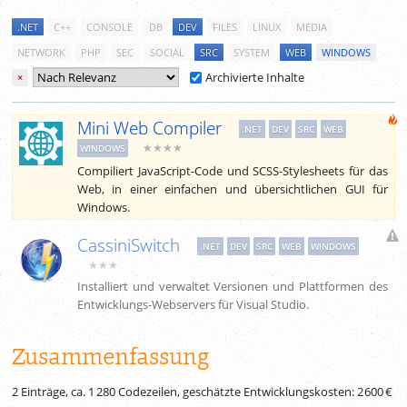
.NET
C++
CONSOLE
DB
DEV
FILES
LINUX
MEDIA
NETWORK
PHP
SEC
SOCIAL
SRC
SYSTEM
WEB
WINDOWS
Archivierte Inhalte
×
Mini Web Compiler
.NET
DEV
SRC
WEB
★★★★
WINDOWS
Compiliert JavaScript-Code und SCSS-Stylesheets für das
Web, in einer einfachen und übersichtlichen GUI für
Windows.
CassiniSwitch
.NET
DEV
SRC
WEB
WINDOWS
★★★
Installiert und verwaltet Versionen und Plattformen des
Entwicklungs-Webservers für Visual Studio.
Zusammenfassung
2 Einträge, ca.
1 280
Codezeilen, geschätzte Entwicklungskosten:
2 600 €